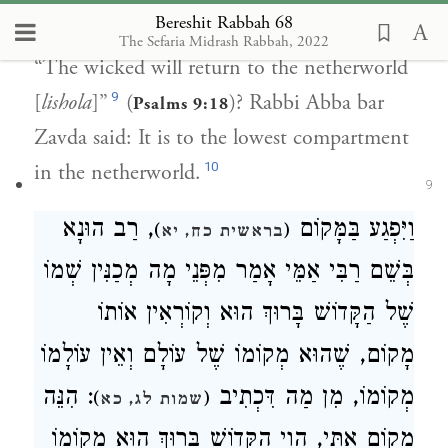
Bereshit Rabbah 68
raised an objection: But is it not written:
The Sefaria Midrash Rabbah, 2022
“The wicked will return to the netherworld
9
[
lishola
]”
(
)? Rabbi Abba bar
Psalms 9:18
Zavda said: It is to the lowest compartment
10
in the netherworld.
9
וַיִּפְגַע בַּמָּקוֹם
, רַב הוּנָא
)
(
בראשית כח, יא
בְּשֵׁם רַבִּי אַמֵּי אָמַר מִפְּנֵי מָה מְכַנִּין שְׁמוֹ
שֶׁל הַקָּדוֹשׁ בָּרוּךְ הוּא וְקוֹרְאִין אוֹתוֹ
מָקוֹם, שֶׁהוּא מְקוֹמוֹ שֶׁל עוֹלָם וְאֵין עוֹלָמוֹ
מְקוֹמוֹ, מִן מַה דִּכְתִיב
: הִנֵּה
)
(
שמות לג, כא
מָקוֹם אִתִּי, הֱוֵי הַקָּדוֹשׁ בָּרוּךְ הוּא מְקוֹמוֹ