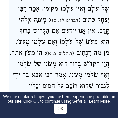
שֶׁל עוֹלָם וְאֵין עוֹלָמוֹ מְקוֹמוֹ. אָמַר רַבִּי
יִצְחָק כְּתִיב
: מְעֹנָה אֱלֹהֵי
)
(
דברים לג, כז
קֶדֶם, אֵין אָנוּ יוֹדְעִים אִם הַקָּדוֹשׁ בָּרוּךְ
הוּא מְעוֹנוֹ שֶׁל עוֹלָמוֹ וְאִם עוֹלָמוֹ מְעוֹנוֹ,
מִן מַה דִּכְתִיב
: ה' מָעוֹן אַתָּה,
)
(
תהלים צ, א
הֱוֵי הַקָּדוֹשׁ בָּרוּךְ הוּא מְעוֹנוֹ שֶׁל עוֹלָמוֹ
וְאֵין עוֹלָמוֹ מְעוֹנוֹ. אָמַר רַבִּי אַבָּא בַּר יוּדָן
לְגִבּוֹר שֶׁהוּא רוֹכֵב עַל הַסּוּס וְכֵלָיו
מְשֻׁפָּעִים אֵילָךְ וְאֵילָךְ, הַסּוּס טְפֵלָה לָרוֹכֵב
We use cookies to give you the best experience possible on
our site. Click OK to continue using Sefaria.
Learn More
.
וְאֵין הָרוֹכֵב טְפֵלָה לַסּוּס, שֶׁנֶּאֱמַר
(
OK
חבקוק