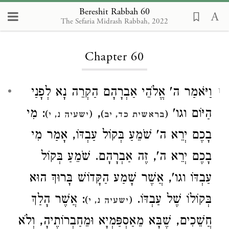
Bereshit Rabbah 60
The Sefaria Midrash Rabbah, 2022
Loading...
Chapter 60
וַיֹּאמַר ה' אֱלֹהֵי אַבְרָהָם הַקְרֵה נָא לְפָנַי
1
: מִי
,
הַיּוֹם וגו'
)
(
)
(
בראשית כד, יב
ישעיה נ, י
בָכֶם יְרֵא ה' שֹׁמֵעַ בְּקוֹל עַבְדּוֹ, אָמַר מִי
בָכֶם יְרֵא ה', זֶה אַבְרָהָם. שֹׁמֵעַ בְּקוֹל
עַבְדּוֹ וגו', אֲשֶׁר שָׁמַע הַקָּדוֹשׁ בָּרוּךְ הוּא
בְּקוֹלוֹ שֶׁל עַבְדּוֹ.
: אֲשֶׁר הָלַךְ
)
(
ישעיה נ, י
חֲשֵׁכִים, שֶׁבָּא מֵאַסְפַּמְיָא וּמֵחַבְרוֹתֶיהָ, וְלֹא