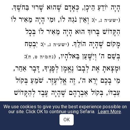
הָיָה יוֹדֵעַ הֵיכָן, כְּאָדָם שֶׁהוּא שָׁרוּי בַּחשֶׁךְ.
: וְאֵין נֹגַהּ לוֹ, וּמִי הָיָה מֵאִיר לוֹ
)
(
ישעיה נ, י
הַקָּדוֹשׁ בָּרוּךְ הוּא הָיָה מֵאִיר לוֹ בְּכָל
מָקוֹם שֶׁהָיָה הוֹלֵךְ.
: יִבְטַח
)
(
ישעיה נ, י
:
בְּשֵׁם ה' וְיִשָּׁעֵן בֵּאלֹהָיו,
)
(
נחמיה ט, ח
וּמָצָאתָ אֶת לְבָבוֹ נֶאֱמָן לְפָנֶיךָ, דָּבָר אַחֵר,
מִי בָכֶם יְרֵא ה', זֶה אֱלִיעֶזֶר. שֹׁמֵעַ בְּקוֹל
עַבְדּוֹ, בְּקוֹל אַבְרָהָם שֶׁהָיָה עֶבֶד לְהַקָּדוֹשׁ
:
בָּרוּךְ הוּא, שֶׁנֶּאֱמַר
)
(
בראשית כו, כד
We use cookies to give you the best experience possible on
our site. Click OK to continue using Sefaria.
Learn More
.
בַּעֲבוּר אַבְרָהָם עַבְדִּי. אֲשֶׁר הָלַךְ חֲשֵׁכִים,
OK