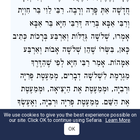
חֲדָשָׁה אַתְּ פָּרֶה וְרָבֶה. רַבִּי לֵוִי בַּר חִוְיָת
וְרַבִּי אַבָּא בְּרֵיהּ דְּרַבִּי חִיָּא בַּר אַבָּא
אָמְרוּ, שְׁלשָׁה גְּדֻלּוֹת וְאַרְבַּע בְּרָכוֹת כְּתִיב
כָּאן, בִּשְּׂרוֹ שֶׁהֵן שְׁלשָׁה אָבוֹת וְאַרְבַּע
אִמָּהוֹת. אָמַר רַבִּי חִיָּא לְפִי שֶׁהַדֶּרֶךְ
מַגְרֶמֶת לִשְׁלשָׁה דְבָרִים, מְמַעֶטֶת פְּרִיָּה
וּרְבִיָּה, וּמְמַעֶטֶת אֶת הַיְצִיאָה, וּמְמַעֶטֶת
אֶת הַשֵּׁם. מְמַעֶטֶת פְּרִיָּה וּרְבִיָּה, וְאֶעֶשְׂךָ
לְגוֹי גָדוֹל. מְמַעֶטֶת אֶת הַיְצִיאָה, וַאֲבָרֶכְךָ.
We use cookies to give you the best experience possible on
our site. Click OK to continue using Sefaria.
Learn More
.
מְמַעֶטֶת אֶת הַשֵּׁם, וַאֲגַדְלָה שְׁמֶךָ. וּלְפוּם
OK