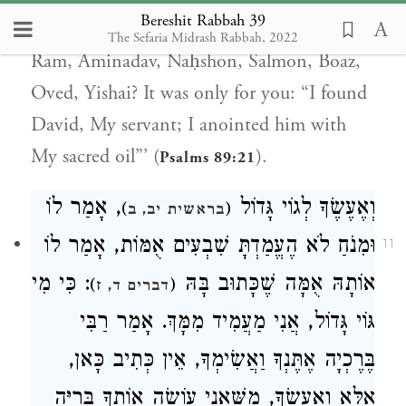
Bereshit Rabbah 39
to trace the lineage of Peretz, Ḥetzron,
The Sefaria Midrash Rabbah, 2022
Ram, Aminadav, Naḥshon, Salmon, Boaz,
Oved, Yishai? It was only for you: “I found
David, My servant; I anointed him with
My sacred oil”’ (
).
Psalms 89:21
וְאֶעֶשֶׂךָ לְגוֹי גָּדוֹל
, אָמַר לוֹ
)
(
בראשית יב, ב
וּמִנֹחַ לֹא הֶעֱמַדְתָּ שִׁבְעִים אֻמּוֹת, אָמַר לוֹ
11
אוֹתָהּ אֻמָּה שֶׁכָּתוּב בָּהּ
: כִּי מִי
)
(
דברים ד, ז
גּוֹי גָּדוֹל, אֲנִי מַעֲמִיד מִמָּךְ. אָמַר רַבִּי
בֶּרֶכְיָה אֶתֶּנְךָ וַאֲשִׂימְךָ, אֵין כְּתִיב כָּאן,
אֶלָּא וְאֶעֶשְׂךָ, מִשֶּׁאֲנִי עוֹשֶׂה אוֹתְךָ בְּרִיָּה