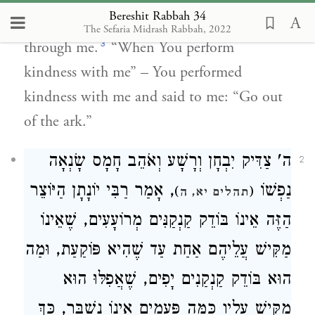
Bereshit Rabbah 34
2
[
yakhtiru
]” – the righteous will crown You
The Sefaria Midrash Rabbah, 2022
3
through me.
“When You perform
kindness with me” – You performed
kindness with me and said to me: “Go out
of the ark.”
ה' צַדִּיק יִבְחָן וְרָשָׁע וְאֹהֵב חָמָס שָׂנְאָה
2
נַפְשׁוֹ
, אָמַר רַבִּי יוֹנָתָן הַיּוֹצֵר
)
(
תהלים יא, ה
הַזֶּה אֵינוֹ בּוֹדֵק קַנְקַנִּים מְרוֹעָעִים, שֶׁאֵינוֹ
מַקִּישׁ עֲלֵיהֶם אַחַת עַד שֶׁהִיא פּוֹקַעַת, וּמַה
הוּא בּוֹדֵק קַנְקַנִים יָפִים, שֶׁאֲפִלּוּ הוּא
מַקִּישׁ עָלָיו כַּמָּה פְּעָמִים אֵינוֹ נִשְׁבָּר, כָּךְ