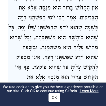
אֵין הַקָּדוֹשׁ בָּרוּךְ הוּא מְנַסֶּה אֶלָּא אֶת
הַצַּדִּיקִים. אָמַר רַבִּי יוֹסֵי הַפִּשְׁתָּנִי הַזֶּה
בְּשָׁעָה שֶׁהוּא יוֹדֵעַ שֶׁהַפִּשְׁתָּן שֶׁלּוֹ יָפֶה, כָּל
שֶׁהוּא כּוֹתְשָׁהּ הִיא מִשְׁתַּבַּחַת, וְכָל שֶׁהוּא
מַקִּישׁ עָלֶיהָ הִיא מִשְׁתַּמֶּנֶת, וּבְשָׁעָה
שֶׁהוּא יוֹדֵעַ שֶׁפִּשְׁתָּנוֹ רָעָה, אֵינוֹ מַסְפִּיק
לְהָקִישׁ עָלֶיהָ עַד שֶׁהִיא פּוֹקַעַת, כָּךְ אֵין
הַקָּדוֹשׁ בָּרוּךְ הוּא מְנַסֶּה אֶלָּא אֶת
הַצַּדִּיקִים, שֶׁנֶּאֱמַר: ה' צַדִּיק יִבְחָן. רַבִּי
We use cookies to give you the best experience possible on
our site. Click OK to continue using Sefaria.
Learn More
.
אֱלִיעֶזֶר אָמַר לְבַעַל הַבַּיִת שֶׁהָיוּ לוֹ שְׁתֵּי
OK