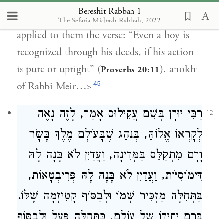
Some say they were Rabbi Eliezer, Rabbi
Bereshit Rabbah 1
Yehoshua, and Rabbi Akiva. And they
The Sefaria Midrash Rabbah, 2022
applied to them the verse: “Even a boy is
recognized through his deeds, if his action
is pure or upright” (
).
anokhi
Proverbs 20:11
45
of Rabbi Meir…>
רַבִּי יוּדָן בְּשֵׁם עֲקִילוּס אָמַר, לָזֶה נָאֶה
12
לְקָרְאוֹ אֱלוֹהַּ, בְּנֹהַג שֶׁבָּעוֹלָם מֶלֶךְ בָּשָׂר
וָדָם מִתְקַלֵּס בַּמְּדִינָה, וַעֲדַיִן לֹא בָּנָה לָהּ
דִּימוֹסִיּוֹת, וַעֲדַיִן לֹא בָּנָה לָהּ פְּרִיבְטָאוֹת,
בַּתְּחִלָּה מַזְכִּיר שְׁמוֹ וּלְבַסּוֹף קָטִיזְמָה שֶׁלּוֹ.
בְּרַם יְחִידוֹ שֶׁל עוֹלָם, בִּתְּחִלָּה פָּעַל וּלְבַסּוֹף