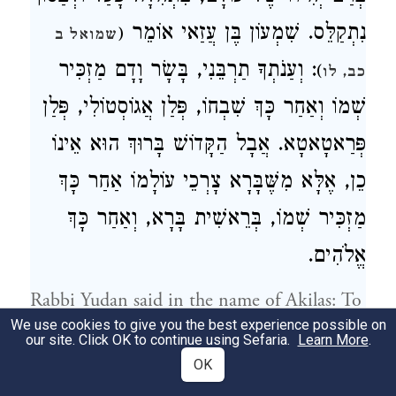
נִתְקַלֵּס. שִׁמְעוֹן בֶּן עֲזַאי אוֹמֵר
(
שמואל ב
: וְעַנֹתְךָ תַרְבֵּנִי, בָּשָׂר וָדָם מַזְכִּיר
)
כב, לו
שְׁמוֹ וְאַחַר כָּךְ שִׁבְחוֹ, פְּלַן אֲגוֹסְטוֹלִי, פְּלַן
פְּרַאטָאטָא. אֲבָל הַקָּדוֹשׁ בָּרוּךְ הוּא אֵינוֹ
כֵן, אֶלָּא מִשֶּׁבָּרָא צָרְכֵי עוֹלָמוֹ אַחַר כָּךְ
מַזְכִּיר שְׁמוֹ, בְּרֵאשִׁית בָּרָא, וְאַחַר כָּךְ
אֱלֹהִים.
Rabbi Yudan said in the name of Akilas: To
We use cookies to give you the best experience possible on
this One it is fitting to call God. The
our site. Click OK to continue using Sefaria.
Learn More
.
ordinary way of the world is that a flesh-
OK
and-blood king is praised in his province