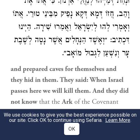
וּנְחַת דְּמַיְיהוּ לְנַחֲלֵי אַרְנוֹן. כִּי אֲתוֹ אֶת
וָהֵב, חֲזוֹ דְּמָא דְּקָא נָפֵיק מִבֵּינֵי טוּרֵי. אֲתוֹ
וְאָמְרִי לְהוּ
לְיִשְׂרָאֵל
וַאֲמַרוּ שִׁירָה. הַיְינוּ
דִּכְתִיב: ״וְאֶשֶׁד הַנְּחָלִים אֲשֶׁר נָטָה לְשֶׁבֶת
עָר וְנִשְׁעַן לִגְבוּל
מוֹאָב
״.
and prepared caves for themselves and
they hid in them. They said: When
Israel
passes here we will kill them. And they did
not know
that the
Ark
of the Covenant
preceded
the
children of
Israel
and would
We use cookies to give you the best experience possible on
our site. Click OK to continue using Sefaria.
Learn More
.
flatten mountains before them. When
the
OK
Ark came, the mountains adhered one to