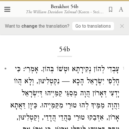
Berakhot 54b
The William Davidson Talmud
(Koren - Steinsaltz)
×
Want to
change
the translation?
Go to translations
Loading...
54b
עָבְדִי לְהוֹן נְקִירָתָא וּטְשׁוֹ בְּהוֹן. אָמְרִי: כִּי
1
חָלְפִי
יִשְׂרָאֵל
הָכָא — נִקְטְלִינּוּן, וְלָא הֲווֹ
יָדְעִי דְּאָרוֹן הֲוָה מְסַגֵּי קַמַּיְיהוּ
דְּיִשְׂרָאֵל
וַהֲוָה מַמֵּיךְ לְהוּ טוּרֵי מִקַּמַּיְיהוּ. כֵּיוָן דַּאֲתָא
אָרוֹן, אִדְּבַקוּ טוּרֵי בַּהֲדֵי הֲדָדֵי, וְקַטְלִינּוּן,