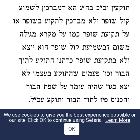
תוקעין וכ"כ בה"ג הא דמברכין לשמוע
קול שופר ולא מברכין לתקוע בשופר או
על תקיעת שופר כמו על מקרא מגילה
משום דבשמיעת קול שופר הוא יוצא
ולא בתקיעת שופר כדתנן התוקע לתוך
הבור וכו' פעמים שהתוקע בעצמו לא
יצא כגון שהיה עומד על שפת הבור
והכניס פיו לתוך הבור ותוקע עכ"ל.
ורבינו נתכוון לכתוב דברי בה"ג וקיצר
We use cookies to give you the best experience possible on
our site. Click OK to continue using Sefaria.
Learn More
.
במקום שאמרו להאריך והרמב"ם כתב
OK