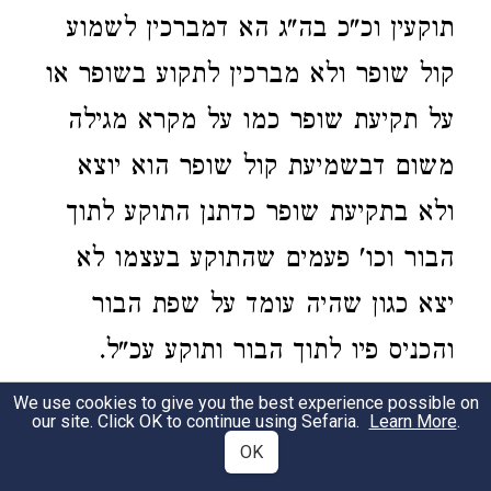
תוקעין וכ"כ בה"ג הא דמברכין לשמוע
קול שופר ולא מברכין לתקוע בשופר או
על תקיעת שופר כמו על מקרא מגילה
משום דבשמיעת קול שופר הוא יוצא
ולא בתקיעת שופר כדתנן התוקע לתוך
הבור וכו' פעמים שהתוקע בעצמו לא
יצא כגון שהיה עומד על שפת הבור
והכניס פיו לתוך הבור ותוקע עכ"ל.
ורבינו נתכוון לכתוב דברי בה"ג וקיצר
We use cookies to give you the best experience possible on
our site. Click OK to continue using Sefaria.
Learn More
.
במקום שאמרו להאריך והרמב"ם כתב
OK