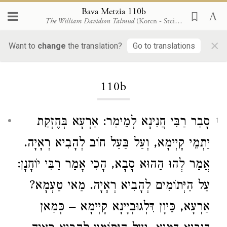
Bava Metzia 110b
The William Davidson Talmud
(Koren - Steinsaltz)
×
Want to
change
the translation?
Go to translations
Loading...
110b
סָבַר רַבִּי חֲנִינָא לְמֵימַר: אַרְעָא בְּחֶזְקַת
1
יַתְמֵי קָיְימָא, וְעַל בַּעַל חוֹב לְהָבִיא רְאָיָה.
אֲמַר לְהוּ הַהוּא סָבָא, הָכִי אָמַר רַבִּי יוֹחָנָן:
עַל הַיְּתוֹמִים לְהָבִיא רְאָיָה. מַאי טַעְמָא?
אַרְעָא, כֵּיוָן דִּלְגוּבְיָינָא קָיְימָא – כְּמַאן