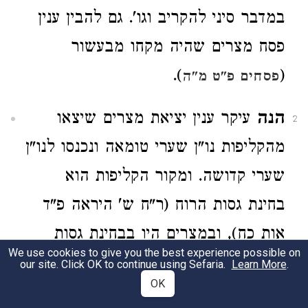
במדבר סיני להקריב וגו'. גם להבין ענין
פסח מצרים שהיה מקחו מבעשור
).
(
פסחים פ"ט מ"ה
הנה
עיקר ענין יציאת מצרים שיצאו
2
מהקליפות נו"ן שערי טומאה ונכנסו לנו"ן
שערי קדושה. ומקור הקליפות הוא
בחינת גסות הרוח (ר"ח ש' היראה פ"ד
אות כח), ובמצרים היו בבחינת גסות
We use cookies to give you the best experience possible on
הרוח, לכן ממה שהיו בתחלה בבחינת
our site. Click OK to continue using Sefaria.
Learn More
.
OK
אדם בשלמות ומחמת גסות הרוח