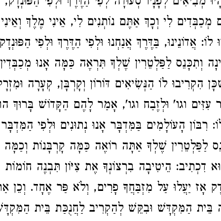
וְהָיוּ מְבִיאִים לְפָנָיו סְעוּדָה לְפִי הַדֶּרֶךְ וּלְפִי הַפּוּנְדָ
ֶם מְכַבְּדִים לִי וְכָךְ אַתֶּם נוֹתְנִים לִי, אֵינִי מֶלֶךְ וְאֵינִי
 לוֹ: אֲדוֹנֵינוּ, בַּדֶּרֶךְ אֲנַחְנוּ וּלְפִי הַדֶּרֶךְ וּלְפִי הַפּוּנְדָ
דִינָה וְתִכָּנֵס לַפַּלְטֵרִין שֶׁלְךָ תִּרְאֶה כַּמָּה אָנוּ מְכַבְּדִין
ְכָּן הִקְרִיבוּ לוֹ הַנְּשִׂיאִים דּוֹרוֹן וְקָרְבָּן, קְעָרָה וּמִזְרָ
ר עִזִּים וגו' וּלְזֶבַח וגו', אָמַר לָהֶם הַקָּדוֹשׁ בָּרוּךְ הו
ֹ: רִבּוֹן הָעוֹלָמִים בַּמִּדְבָּר אָנוּ נְתוּנִים וּלְפִי הַמִּדְבָּר 
ָּנֵס לַפַּלְטֵרִין שֶׁלְךָ אַתָּה רוֹאֶה כַּמָּה קָרְבָּנוֹת וְכַמָּה 
ּא דִכְתִיב: הֵיטִיבָה בִרְצוֹנְךָ אֶת צִיּוֹן תִּבְנֶה חוֹמוֹת יְ
ֶדֶק אָז יַעֲלוּ עַל מִזְבַּחֲךָ פָרִים, וְלֹא פַּר אֶחָד. וְכֵן אַ
ָה בֵּית הַמִּקְדָּשׁ וּבִקֵּשׁ לְהַקְרִיב לַחֲנֻכַּת בֵּית הַמִּקְד