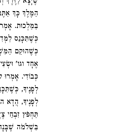
שֶׁיָּצָא לַדֶּרֶךְ 
הַמֶּלֶךְ כָּךְ אַתּ
בַּמַּלְכוּת. אָמְרוּ,
כְּשֶׁתִּכָּנֵס לַמְּ
כְּשֶׁהוּקַם הַמִּשׁ
אֶחָד וגו' וּשְׂעִי
כְּבוֹדִי. אָמְרוּ לו
לְפָנֶיךָ, כְּשֶׁתִּכ
לְפָנֶיךָ, הֲדָא הו
תַּחְפֹּץ זִבְחֵי צ
בִּשְׁלֹמֹה שֶׁבָּנ