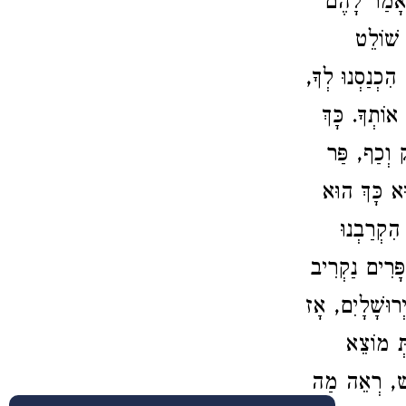
ק, אָמַר לָהֶם
 שׁוֹלֵט
ק הִכְנַסְנוּ לְךָ
 אוֹתְךָ. כָּךְ
ק וְכַף, פַּר
ּא כָּךְ הוּא
הִקְרַבְנוּ
פָּרִים נַקְרִיב
רוּשָׁלָיִם, אָז
תְּ מוֹצֵא
ָּשׁ, רְאֵה מַה