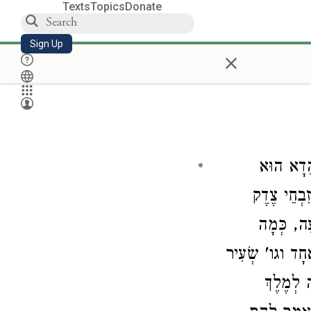
Texts
Topics
Donate
Sign Up
×
, ָא הוּא
: ְחֵי צֶדֶק
ְעָה, כְּמָה
: ָד וגו' שְׂעִיר
ה לְמֶלֶךְ