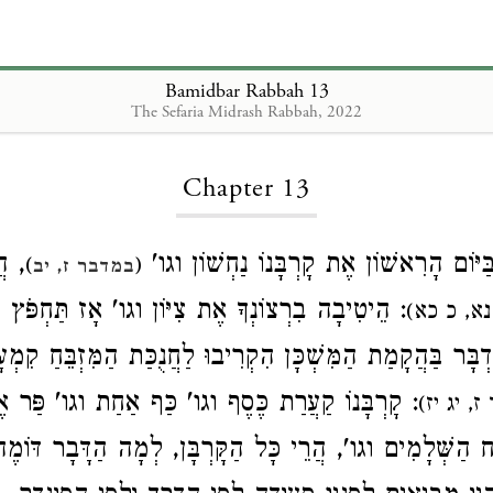
Bamidbar Rabbah 13
The Sefaria Midrash Rabbah, 2022
Loading...
Chapter 13
 בַּיּוֹם הָרִאשׁוֹן אֶת קָרְבָּנוֹ נַחְשׁוֹן וגו
הֲד
)
(
במדבר ז, יב
הֵיטִיבָה בִרְצוֹנְךָ אֶת צִיּוֹן וגו' אָז תַּחְפֹּץ זִב
(נא, כ כא
ִדְבָּר בַּהֲקָמַת הַמִּשְׁכָּן הִקְרִיבוּ לַחֲנֻכַּת הַמִּזְבֵּחַ קִמ
קָרְבָּנוֹ קַעֲרַת כֶּסֶף וגו' כַּף אַחַת וגו' פַּר אֶח
(, יג יז
ַח הַשְּׁלָמִים וגו', הֲרֵי כָּל הַקָּרְבָּן, לְמָה הַדָּבָר דּוֹמֶ