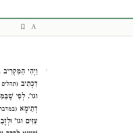
וַיְהִי הַמַּקְרִיב'
1
דִכְתִיב
תהלים )
וגו'. לְפִי שֶׁבַּמּ
דְתֵימָא
במדבר ז)
עִזִּים וגו' וּלְזֶב