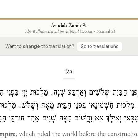
Avodah Zarah 9a
The William Davidson Talmud
(Koren - Steinsaltz)
Want to
change
the translation?
Go to translations
Loading...
9a
ְנֵי הַבַּיִת שְׁלֹשִׁים וְאַרְבַּע שָׁנָה, מַלְכוּת יָוָן בִּפְנֵי ה
, מַלְכוּת חַשְׁמוֹנַאי בִּפְנֵי הַבַּיִת מֵאָה וְשָׁלֹשׁ, מַלְכוּ
ִכָּאן וְאֵילָךְ צֵא וַחֲשׁוֹב כַּמָּה שָׁנִים אַחַר חוּרְבַּן הַבּ
mpire,
which ruled the world before the constructio