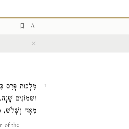
×
מַלְכוּת פָּרַס בִּפ
1
וּשְׁמוֹנִים שָׁנָה
מֵאָה וְשָׁלֹשׁ, מ.
n of the