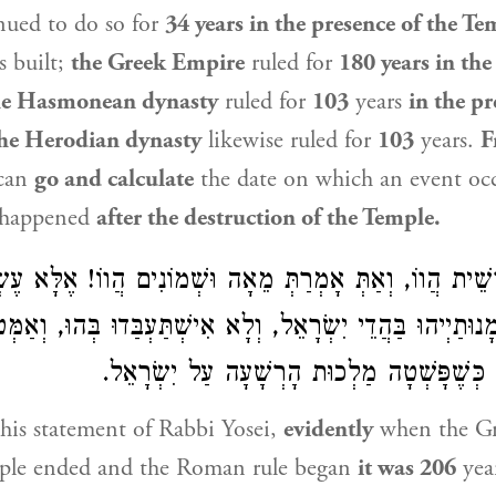
nued to do so for
34 years in the presence of the Te
s built;
the Greek Empire
ruled for
180 years in the
the Hasmonean dynasty
ruled for
103
years
in the pr
he Herodian dynasty
likewise ruled for
103
years.
F
can
go and calculate
the date on which an event oc
 happened
after the destruction of the Temple.
ֵית הֲווֹ, וְאַתְּ אָמְרַתְּ מֵאָה וּשְׁמוֹנִים הֲווֹ! אֶלָּא עֶשְׂ
ָנוּתַיְיהוּ בַּהֲדֵי יִשְׂרָאֵל, וְלָא אִישְׁתַּעְבַּדוּ בְּהוּ, וְאַמּ
כְּשֶׁפָּשְׁטָה מַלְכוּת הָרְשָׁעָה עַל יִשְׂרָאֵל
his statement of
Rabbi Yosei
,
evidently
when the Gr
ple
ended and the Roman rule began
it was 206
year