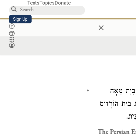
Texts
Topics
Donate
Sign Up
×
ַבַּיִת מֵאָה
ת בֵּית הוֹרְדוֹס
ַיִת
The Persian E