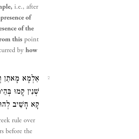
mple,
i.e., after
 presence of
esence of the
rom this
point
curred by
how
אַלְמָא מָאתַן וְשׁ
2
שְׁנִין קָמוּ בְּהֵימ
קָא חָשֵׁיב לְהוּ .
eek rule over
s before the