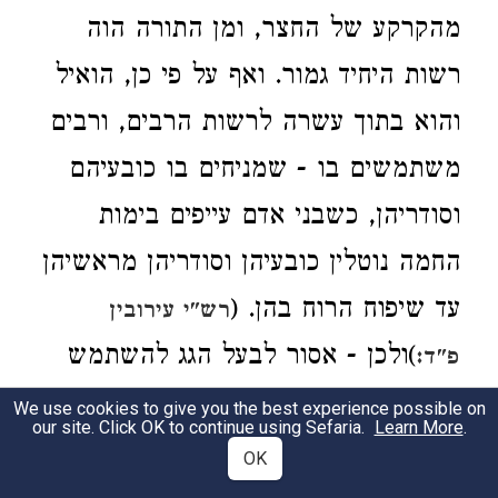
מהקרקע של החצר, ומן התורה הוה
רשות היחיד גמור. ואף על פי כן, הואיל
והוא בתוך עשרה לרשות הרבים, ורבים
משתמשים בו - שמניחים בו כובעיהם
וסודריהן, כשבני אדם עייפים בימות
החמה נוטלין כובעיהן וסודריהן מראשיהן
עד שיפוח הרוח בהן. (
רש"י עירובין
)ולכן - אסור לבעל הגג להשתמש
פ"ד:
בו מחצר, עד שיעשה לו סולם קבוע
We use cookies to give you the best experience possible on
our site. Click OK to continue using Sefaria.
Learn More
.
מחצירו, שבזה גילה דעתו שסילק את
OK