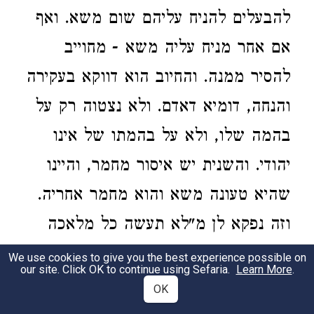
להבעלים להניח עליהם שום משא. ואף
אם אחר מניח עליה משא - מחוייב
להסיר ממנה. והחיוב הוא דווקא בעקירה
והנחה, דומיא דאדם. ולא נצטוה רק על
בהמה שלו, ולא על בהמתו של אינו
יהודי. והשנית יש איסור מחמר, והיינו
שהיא טעונה משא והוא מחמר אחריה.
וזה נפקא לן מ"לא תעשה כל מלאכה
אתה ובהמתך" (
), ואיזהו
שמות כ י
We use cookies to give you the best experience possible on
our site. Click OK to continue using Sefaria.
Learn More
.
מלאכה שהיא על ידי שניהם - הוי אומר
OK