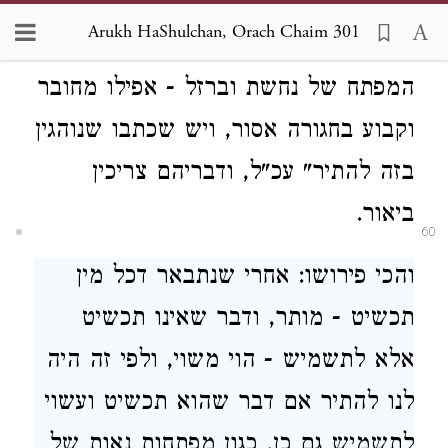
ברילי"ן אף על פי שהתיק הוא של כסף,
Arukh HaShulchan, Orach Chaim 301
דהבתי עינים בעצמם הם משוי. ואם
המפתח של נחשת וברזל - אפילו מחובר
וקבוע בחגורה אסור, ויש שכתבו שנוהגין
בזה להתיר" עכ"ל, ודבריהם צריכין
ביאור.
60
והכי פירושו: אחרי שנתבאר דכל מין
תכשיט - מותר, ודבר שאינו תכשיט
אלא לתשמיש - הוי משוי, ולפי זה היה
לנו להתיר אם דבר שהוא תכשיט ועשוי
לתשמיש גם כן, כגון מפתחות נאות של