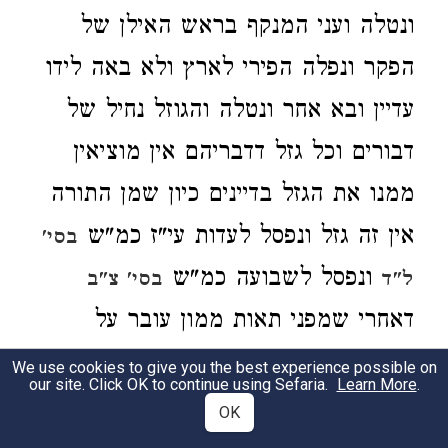
ונטלה ועני המנקף בראש האילן של
הפקר ונפלה הפירי לארץ ולא באה לידו
עדיין ובא אחר ונטלה והגוזל נחיל של
דבורים וכל גזל דדבריהם אין מוציאין
ממנו את הגזל בדיינים כיון שמן התורה
אין זה גזל ונפסל לעדות עי"ז כמ"ש
בסי'
ונפסל לשבועה כמ"ש
ל"ד
בסי' צ"ב
דאחרי שמפני תאות ממון עובר על
איסור חשוד ג"כ להעיד שקר ולישבע
We use cookies to give you the best experience possible on
our site. Click OK to continue using Sefaria.
Learn More
.
בשקר מפני ממון וכבר נתבאר בסי' ע"ר
OK