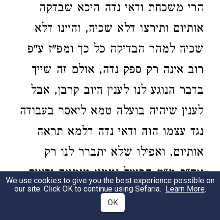
הרי משכחת ודאי נדה היכא שבדקה
אותיום ותירצו דלא שכיח, והיינו דלא
שכיח למהר הבדיקה כל כך ומפ"ז ע"פ
רוב אינה רק ספק נדה, אולם זה שייך
בדבר הנוגע לנו לענין חיוב קרבן, אבל
לענין שיהיה בועלה טמא ליאסר בעבודה
נגד עצמו הוה ודאי נדה דלמא תראה
אותיום, ואפילו שלא יתברר לנו רק
אח"כ מ"מ הבועל נטמא טומאה ודאית
We use cookies to give you the best experience possible on
our site. Click OK to continue using Sefaria.
Learn More
.
וזה נכון, דכל עיקר ספק אינו רק למראה
OK
עינינו, אולם לטמא בועלה לאוסרו