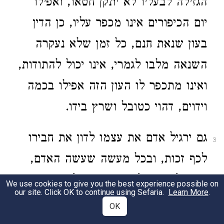
הגזילה לבעליו לא יתקן חטאו, ואפילו
יום הכיפורים אינו מכפר עליו, כן הדין
בעון שנאת חנם, כל זמן שלא נעקרה
השנאה מלבו לגמרי, אינו יכול להתודות,
ואינו מתכפר לו העון הזה אפילו בכמה
וידוים, דהוי כטובל ושרץ בידו.
גם ירגיל אדם את עצמו לדון את חבירו
3
לכף זכות, ובכל מעשה שעשה האדם,
צריך לחפש עליו זכות, שאולי בשגגה
We use cookies to give you the best experience possible on
our site. Click OK to continue using Sefaria.
Learn More
.
עשה הדבר הזה, או אולי כבר התחרט
OK
על זה, וכיוצא בזה, וממילא תסור