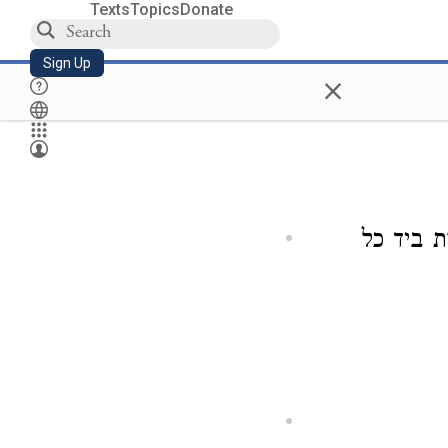
Texts
Topics
Donate
Sign Up
×
 ביד כל