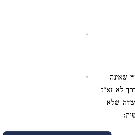
י שאינה
רך לא זא"ז
 שדה שלא
ית: