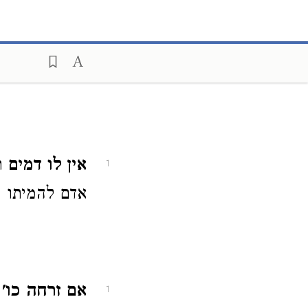
אין לו דמים
ר"
1
אדם להמיתו ו
אם זרחה כו'
כ
1