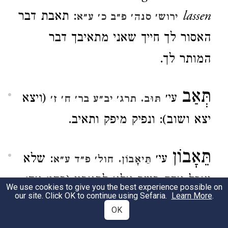
lassen
: תאבת דבר
ירוש׳ סנה׳ פ״ב כ׳ ע״א
האסור לך חייך שאני מתאיבך דבר
המותר לך.
תְּאַב
עי׳
(ויצא
תּוּב.
תרג׳ יב״ע בר׳ ח׳ ז׳
יצא ושוב): ונפיק מיפק ותאיב.
תֵּאָבוֹן
עי׳
: שלא
תֵּיאָבוֹן.
חול׳ פ״ד ע״א
יאכל אדם בשר אלא לתאבון (בהו׳ אח׳:
We use cookies to give you the best experience possible on
our site. Click OK to continue using Sefaria.
Learn More
.
לתיאבון).
OK