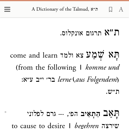
A Dictionary of the Talmud, ת״א
Loading...
ת״א
תרגום אונקלוס.
תָּא שְׁמַע
צא ולמד
come and learn
(from the following |
komme und
lerne (aus Folgendem)
בר׳ י״ב ע״א:
ת״ש.
תָּאַב
הִתְאִיב
הפ׳, ·– גרם לפלוני
שירצה
begehren
to cause to desire |