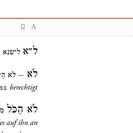
ל״א
לישנא א
לֹא
·– לֹא הֵ
berechtigt
במ״
לֹא הַכֹּל
מִמ
es auf ihn an