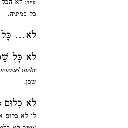
: לא הכל 
ע״ד
כל כמיניה.
לֹא… כָּל ע
לֹא כָּל שֶׁכּ
wieviel mehr
שכן.
לֹא כְלוּם
אפ
לו לא כלום א