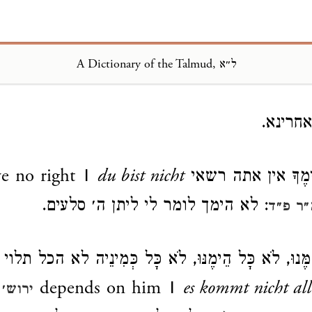
A Dictionary of the Talmud, ל״א
Loading...
חרינא.
ימֶךָ אין אתה רשאי
du bist nicht
e no right |
: לא הימך לומר לי ליתן ה׳ סלעים.
ר פ״ד
ֶּנוּ, לֹא כָּל הֵימֶנּוּ, לֹא כָּל כְּמִינֵיה לא הכל תלו
depends on him |
es kommt nicht all
ירוש׳ 