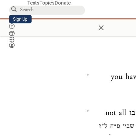
Texts
Topics
Donate
Sign Up
×
you hav
י בו
not all
שבי׳ פ״ח ל״ז