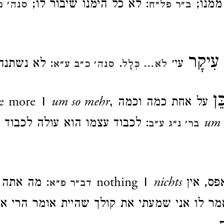
ממנו;
: לא כל הימנו שיבור לו;
ב״ר פל״ח
סנה׳ מ
ִיקָר
עי׳
.
: לא נשתנה
לֹא… כְּלָל
סנה׳ כ״ב ע״א
ֵן
על אחת כמה וכמה
um so mehr,
he more |
um 
: לכבוד עצמו הוא עולה לכבוד
בר׳ נ״ג ע״ב
ס, אין
nichts
nothing |
: מה אתה 
דב״ר פ״א
מר לו אני שמעתי את קולך שהיית אומר הרי אר