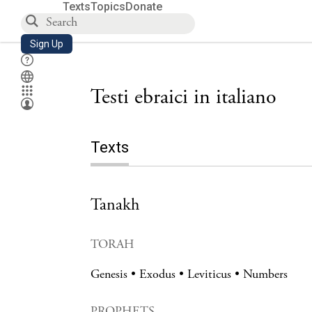
Texts
Topics
Donate
Sign Up
Testi ebraici in italiano
Texts
Tanakh
TORAH
Genesis
Exodus
Leviticus
Numbers
PROPHETS