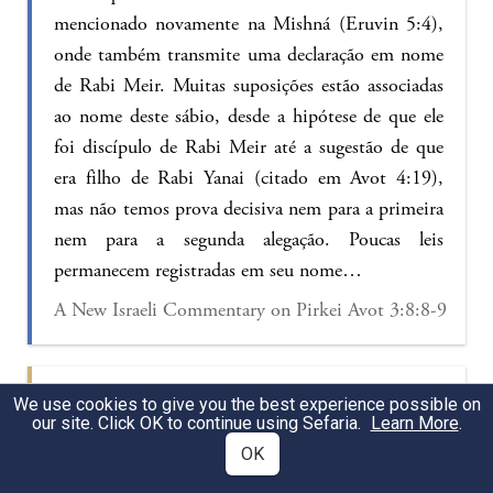
mencionado novamente na Mishná (Eruvin 5:4),
onde também transmite uma declaração em nome
de Rabi Meir. Muitas suposições estão associadas
ao nome deste sábio, desde a hipótese de que ele
foi discípulo de Rabi Meir até a sugestão de que
era filho de Rabi Yanai (citado em Avot 4:19),
mas não temos prova decisiva nem para a primeira
nem para a segunda alegação. Poucas leis
permanecem registradas em seu nome…
A New Israeli Commentary on Pirkei Avot 3:8:8-9
Explanation: Rebbi Dositheos ben Rebbi Yannai
We use cookies to give you the best experience possible on
our site. Click OK to continue using Sefaria.
Learn More
.
and Rebbi Yose ben Kipper descended to collect
OK
there for a colleague when they were slandered.