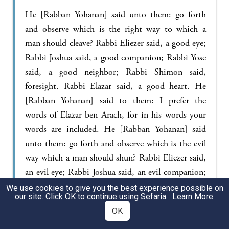
He [Rabban Yohanan] said unto them: go forth
and observe which is the right way to which a
man should cleave? Rabbi Eliezer said, a good eye;
Rabbi Joshua said, a good companion; Rabbi Yose
said, a good neighbor; Rabbi Shimon said,
foresight. Rabbi Elazar said, a good heart. He
[Rabban Yohanan] said to them: I prefer the
words of Elazar ben Arach, for in his words your
words are included. He [Rabban Yohanan] said
unto them: go forth and observe which is the evil
way which a man should shun? Rabbi Eliezer said,
an evil eye; Rabbi Joshua said, an evil companion;
Rabbi Yose said, an evil neighbor…
We use cookies to give you the best experience possible on
our site. Click OK to continue using Sefaria.
Learn More
.
Pirkei Avot 2:9
OK