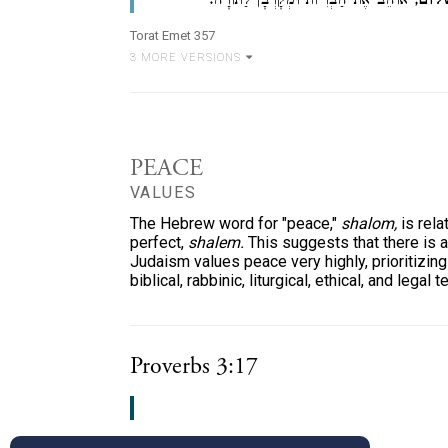
ָלוֹם
, אוֹהֵב אֶת הַבְּרִיּוֹת וּמְקָרְבָן לַתּוֹרָה:
Torat Emet 357
3
MORE VERSION
S
PEACE
VALUES
The Hebrew word for "peace,"
shalom,
is rela
perfect,
shalem.
This suggests that there is 
Judaism values peace very highly, prioritizing 
biblical, rabbinic, liturgical, ethical, and legal t
Proverbs 3:17
Tanach with Ta'amei Hamikra