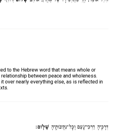
הִלֵּל אוֹמֵר, הֱוֵי מִתַּלְמִידָיו שֶׁל אַהֲרֹן, אוֹהֵב
שָׁלוֹם
וְרוֹדֵף
שׁ
ted to the Hebrew word that means whole or
a relationship between peace and wholeness.
it over nearly everything else, as is reflected in
exts.
דְּרָכֶ֥יהָ דַרְכֵי־נֹ֑עַם וְֽכׇל־נְתִ֖יבֹותֶ֣יהָ
שָׁלֹֽום׃