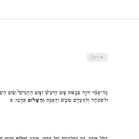
Sort
כֹּֽה־אָמַ֞ר יְהוָ֣ה צְבָאֹ֗ות צֹ֣ום הָרְבִיעִ֡י וְצֹ֣ום הַחֲמִישִׁי֩ וְצֹ֨ום הַשְּׁבִ
וּלְשִׂמְחָ֔ה וּֽלְמֹעֲדִ֖ים טֹובִ֑ים וְהָאֱמֶ֥ת
וְהַשָּׁלֹ֖ום
אֱהָֽבוּ׃ פ