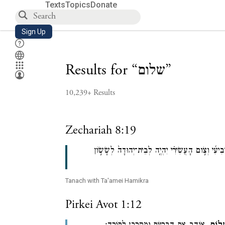
Texts
Topics
Donate
Sign Up
”
שלום
“
Results for
10,239+
Results
Zechariah 8:19
יעִ֜י וְצֹ֣ום הָעֲשִׂירִ֗י יִהְיֶ֤ה לְבֵית־יְהוּדָה֙ לְשָׂשֹׂ֣ון
Tanach with Ta'amei Hamikra
Pirkei Avot 1:12