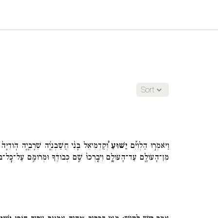
Sort
וַיֹּאמְר֣וּ הַלְוִיִּ֡ם
יֵשׁ֣וּעַ
וְ֠קַדְמִיאֵל בָּנִ֨י חֲשַׁבְנְיָ֜ה שֵׁרֵֽבְיָ֤ה הֹֽודִיָּה
מִן־הָעֹולָ֖ם עַד־הָעֹולָ֑ם וִיבָֽרְכוּ֙ שֵׁ֣ם כְּבֹודֶ֔ךָ וּמְרֹומַ֥ם עַל־כׇּל־בְּ