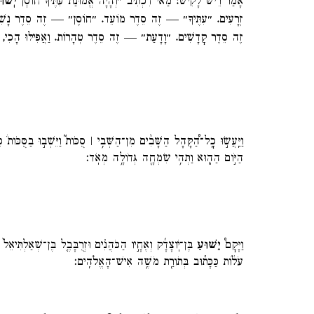
אָמַר רֵישׁ לָקִישׁ: מַאי דִכְתִיב ״וְהָיָה אֱמוּנַת עִתֶּיךָ חוֹסֶן
יְשׁו
זְרָעִים. ״עִתֶּיךָ״ — זֶה סֵדֶר מוֹעֵד. ״חוֹסֶן״ — זֶה סֵדֶר נָשִׁ
זֶה סֵדֶר קׇדָשִׁים. ״וָדָעַת״ — זֶה סֵדֶר טְהָרוֹת. וַאֲפִילּוּ הָכִי, 
וַיַּֽעֲשׂ֣וּ כׇֽל־הַ֠קָּהָל הַשָּׁבִ֨ים מִן־הַשְּׁבִ֥י ׀ סֻכֹּות֮ וַיֵּשְׁב֣וּ בַסֻּכֹּות֒ 
הַיֹּ֣ום הַה֑וּא וַתְּהִ֥י שִׂמְחָ֖ה גְּדֹולָ֥ה מְאֹֽד׃
וַיָּקׇם֩
יֵשׁ֨וּעַ
בֶּן־יֹֽוצָדָ֜ק וְאֶחָ֣יו הַכֹּהֲנִ֗ים וּזְרֻבָּבֶ֤ל בֶּן־שְׁאַלְתִּיאֵל֙ 
עֹלֹ֔ות כַּכָּת֕וּב בְּתֹורַ֖ת מֹשֶׁ֥ה אִישׁ־הָאֱלֹהִֽים׃