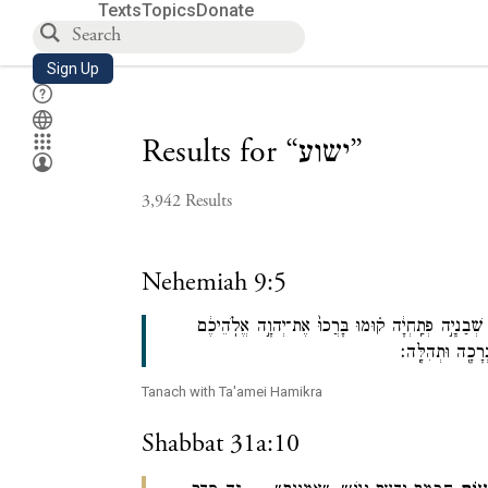
Texts
Topics
Donate
Sign Up
”
ישוע
“
Results for
3,942
Results
Nehemiah 9:5
֙ שְׁבַנְיָ֣ה פְתַֽחְיָ֔ה ק֗וּמוּ בָּרֲכוּ֙ אֶת־יְהוָ֣ה אֱלֹֽהֵיכֶ֔ם
רָכָ֖ה וּתְהִלָּֽה׃
Tanach with Ta'amei Hamikra
Shabbat 31a:10