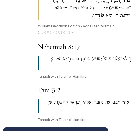
ּעוֹת
חׇכְמַת וָדָעַת וְגוֹ׳״. ״אֱמוּנַת״ — זֶה סֵדֶר
ים....״
יְשׁוּעוֹת
״ — זֶה סֵדֶר נְזִיקִין. ״חׇכְמַת״ —
״יִרְאַת ה׳ הִיא אוֹצָרוֹ״.
William Davidson Edition - Vocalized Aramaic
2
MORE VERSION
S
Nehemiah 8:17
כִּ֣י לֹֽא־עָשׂ֡וּ מִימֵי֩
יֵשׁ֨וּעַ
בִּן־נ֥וּן כֵּן֙ בְּנֵ֣י יִשְׂרָאֵ֔ל עַ֖ד
Tanach with Ta'amei Hamikra
Ezra 3:2
וְאֶחָ֔יו וַיִּבְנ֕וּ אֶת־מִזְבַּ֖ח אֱלֹהֵ֣י יִשְׂרָאֵ֑ל לְהַעֲלֹ֤ות עָלָיו֙
Tanach with Ta'amei Hamikra