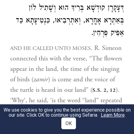
דְּעָקָרָן קוּדְשָׁא בְּרִיךְ הוּא וְשָׁתִיל לוֹן
בְּאַתְרָא אָחֳרָא, וְאִתְרְבִיאוּ, כִּנְטִיעָתָא כַּד
אַפִּיק פַּרְחִין.
. R. Simeon
AND HE CALLED UNTO MOSES
connected this with the verse, “The flowers
appear in the land, the time of the singing
of birds (
zamir
) is come and the voice of
the turtle is heard in our land” (
).
S.S. 2, 12
‘Why’, he said, ‘is the word “land” repeated
in this verse? The reason is that the
We use cookies to give you the best experience possible on
our site. Click OK to continue using Sefaria.
Learn More
.
“flowers” here are the “shoots” which God
OK
plucked up and planted in another place,