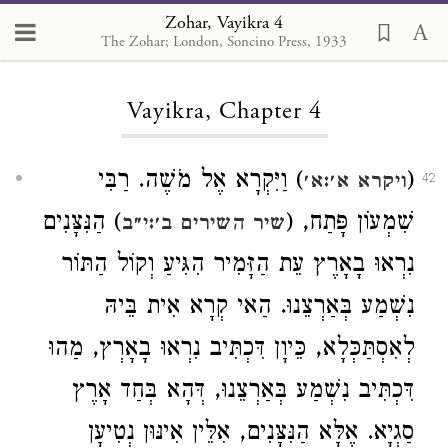
Zohar, Vayikra 4
The Zohar; London, Soncino Press, 1933
Loading...
Vayikra, Chapter 4
) וַיִּקְרָא אֶל מֹשֶׁה. רַבִּי
(
ויקרא א׳:א׳
42
שִׁמְעוֹן פָּתַח, (
) הַנִּצָּנִים
שיר השירים ב׳:י״ב
נִרְאוּ בָאָרֶץ עֵת הַזָּמִיר הִגִּיעַ וְקוֹל הַתּוֹר
נִשְׁמַע בְּאַרְצֵנוּ. הַאי קְרָא אִית בֵּיהּ
לְאִסְתַּכְּלָא, כֵּיוָן דִּכְתִּיב נִרְאוּ בָאָרְץ, מַהוּ
דִּכְתִּיב נִשְׁמַע בְּאַרְצֵנוּ, דְּהָא בְּחַד אָרֶץ
סַגְיָא. אֶלָּא הַנִּצָּנִים, אִלֵּין אִינּוּן נְטִיעָן