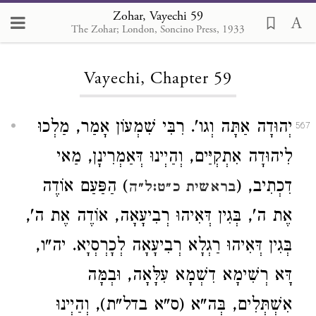
Zohar, Vayechi 59
The Zohar; London, Soncino Press, 1933
Loading...
Vayechi, Chapter 59
יְהוּדָה אַתָּה וְגו'. רִבִּי שִׁמְעוֹן אָמַר, מַלְכוּ
567
לִיהוּדָה אִתְקְיַּים, וְהַיְינוּ דְּאַמְרִינָן, מַאי
דִכְתִיב, (
) הַפַּעַם אוֹדֶה
בראשית כ״ט:ל״ה
אֶת ה', בְּגִין דְּאִיהוּ רְבִיעָאָה, אוֹדֶה אֶת ה',
בְּגִין דְּאִיהוּ רַגְלָא רְבִיעָאָה לְכָרְסְיָא. יה"ו,
דָּא רְשִׁימָא דִשְׁמָא עִלָּאָה, וּבְמָּה
אִשְׁתְּלִים, בְּה"א (ס"א בדל"ת), וְהַיְינוּ