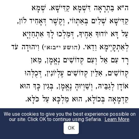
ה"א בַּתְרָאָה דִּשְׁמָא קַדִּישָׁא. שְׁמָא
קַדִּישָׁא שְׁלִים בְּאַתְווֹי, וְקֶשֶׁר דְּאָחִיד לוֹן,
עַל דָּא יוֹדוּךָ אַחֶיךָ, דְּמַלְכוּ לָךְ אִתְחַזְיָא
לְאִתְקָיְימָא וַדַאי. (
) וִיהוּדָה עֹד
הושע י״ב:א׳
רָד עִם אֵל וְעִם קְדוֹשִׁים נְאֱמָן, מַאן
קְדוֹשִׁים, אִלֵּין קְדוֹשִׁים עֶלְיוֹנִין, דְּכֻלְּהוּ
אוֹדָן לְגַבֵּיהּ, וְשַׁוְיוּהָ נֶאֱמָן, בְּגִין כָּךְ הוּא
קַדְמָאָה בְּכוֹלָא, הוּא מַלְכָּא עַל כֹּלָּא.
We use cookies to give you the best experience possible on
JUDAH, THEE SHALL THY BRETHREN
our site. Click OK to continue using Sefaria.
Learn More
.
. R. Simeon said: ‘The kingship was
PRAISE
OK
assigned to Judah; and hence Leah, as we