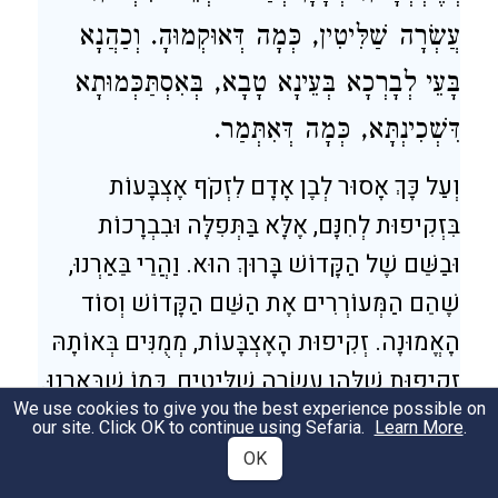
עֲשְׂרָה שַׁלִּיטִין, כְּמָה דְּאוּקְמוּהָ. וְכַהֲנָא
בָּעֵי לְבָרְכָא בְּעֵינָא טָבָא, בְּאִסְתַּכְּמוּתָא
דִּשְׁכִינְתָּא, כְּמָה דְּאִתְּמַר.
וְעַל כָּךְ אָסוּר לְבֶן אָדָם לִזְקֹף אֶצְבָּעוֹת
בִּזְקִיפוּת לְחִנָּם, אֶלָּא בַּתְּפִלָּה וּבִבְרָכוֹת
וּבַשֵּׁם שֶׁל הַקָּדוֹשׁ בָּרוּךְ הוּא. וַהֲרֵי בֵּאַרְנוּ,
שֶׁהֵם הַמְּעוֹרְרִים אֶת הַשֵּׁם הַקָּדוֹשׁ וְסוֹד
הָאֱמוּנָה. זְקִיפוּת הָאֶצְבָּעוֹת, מְמֻנִּים בְּאוֹתָהּ
זְקִיפוּת שֶׁלָּהֶן עֲשָׂרָה שַׁלִּיטִים, כְּמוֹ שֶׁבֵּאַרְנוּ.
We use cookies to give you the best experience possible on
וְהַכֹּהֵן צָרִיךְ לְבָרֵךְ בְּעַיִן טוֹבָה בְּהַסְכָּמַת
our site. Click OK to continue using Sefaria.
Learn More
.
הַשְּׁכִינָה, כְּמוֹ שֶׁנִּתְבָּאֵר.
OK