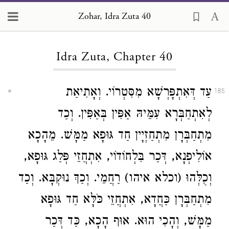
Zohar, Idra Zuta 40
Loading...
Idra Zuta, Chapter 40
עַד דְּאִתְפָּרְשָׁא מִסִּטְרוֹי. וְאָתִיאַת
185
לְאִתְחַבְּרָא עִמֵּיהּ אַפִּין בְּאַפִּין. וְכַד
מִתְחַבְּרָן מִתְחַזְיָין חַד גּוּפָא מַמָּשׁ. מֵהָכָא
אוֹלִיפְנָא, דְּכַר בִּלְחוֹדוֹי, אִתְחֲזֵי פְּלַג גּוּפָא,
וְכֻלְּהוּ (וכלא איהו) רַחֲמֵי. וְכַךְ נוּקְבָּא. וְכַד
מִתְחַבְּרָן כַּחֲדָא, אִתְחֲזֵי כֹּלָּא חַד גּוּפָא
מַמָּשׁ, וְהָכִי הוּא. אוּף הָכָא, כַּד דְּכַר