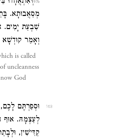
דְּאִתְאֲחָדוּ בֵּ
מְסַאֲבוּתָא. בָּתַ
שִׁבְעַת יָמִים. אוּ
וְאָמַר קוּדְשָׁא ב
ich is called
 of uncleanness
so now God
וּסְפַרְתֶּם לָכֶם,
163
לְעַצְמָהּ. אוּף הָכ
קַדִּישִׁין, וּלְבָת