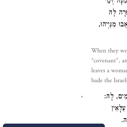
נָּהּ דְּמֵי
ְרָה לָּהּ
וּ מִנַּיְיהוּ,
When they were
“covenant”, an
leaves a woma
bade the Israel
מִים, לָהּ:
ִלָּאִין
הּ.