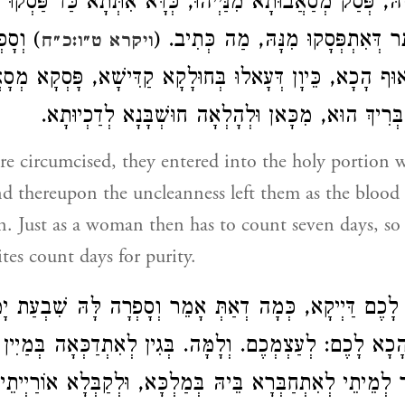
יהּ, פְּסַק מְסַאֲבוּתָא מִנַּיְיהוּ, כְּדָּא אִתְּתָא כַּד פַּסְקוּ מִ
ר דְּאִתְפְּסָקוּ מִנָּהּ, מַה כְּתִיב. (
) וְסָפ
ויקרא ט״ו:כ״ח
ף הָכָא, כֵּיוָן דְּעָאלוּ בְּחוּלָקָא קַדִּישָׁא, פָּסְקָא מְסָאֲב
ְּרִיךְ הוּא, מִכָּאן וּלְהָלְאָה חוּשְׁבָּנָא לְדַכְיוּתָא.
 circumcised, they entered into the holy portion wh
d thereupon the uncleanness left them as the blood
n. Just as a woman then has to count seven days, 
ites count days for purity.
 לָכֶם דַּיְיקָא, כְּמָה דְאַתְּ אָמֵר וְסָפְרָה לָּהּ שִׁבְעַת יָ
ָא לָכֶם: לְעַצְמְכֶם. וְלָמָּה. בְּגִין לְאִתְדַכְּאָה בְּמַיִין ע
ַר לְמֵיתֵי לְאִתְחַבְּרָא בֵּיהּ בְּמַלְכָּא, וּלְקַבְּלָא אוֹרַיְיתֵי