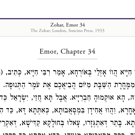
Zohar, Emor 34
The Zohar; London, Soncino Press, 1933
Loading...
Emor, Chapter 34
ִי חִיָּיא הֲווֹ אָזְלֵי בְּאוֹרְחָא, אָמַר רִבִּי חִיָּיא, כְּתִיב, (
ו
 מִמָּחֳרָת הַשַּׁבָּת מִיּוֹם הֲבִיאֲכֶם אֶת עֹמֶר הַתְּנוּפָה.
הּ, הָא אוּקְמוּהָ חַבְרַיָּיא. אֲבָל תָּא חֲזֵי, יִשְׂרָאֵל כַּד ה
אָחֳרָא, וַהֲווּ אֲחִידָן בִּמְסָאֲבוּתָא, כְּאִתְּתָא דָּא, כַּד ה
ּתָא. בָּתַר דְּאִתְגְּזָרוּ, עָאלוּ בְּחוּלָקָא קַדִּישָׁא, דְּאִקְרֵי 