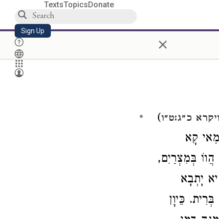
Texts
Topics
Donate
Sign Up
×
)
יקרא כ״ג:ט״ו
 מַאי קָא
ֲווֹ בְּמִצְרַיִם,
ִיא יָתְבָא
בְּרִית. כֵּיוָן