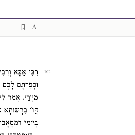
רִבִּי אַבָּא וְרִבּ
162
וּסְפַרְתֶּם לָכֶם
מַיְירֵי. אָמַר לֵי
הֲווֹ בִּרְשׁוּתָא 
בְּיוֹמֵי דִּמְסָאֲבו