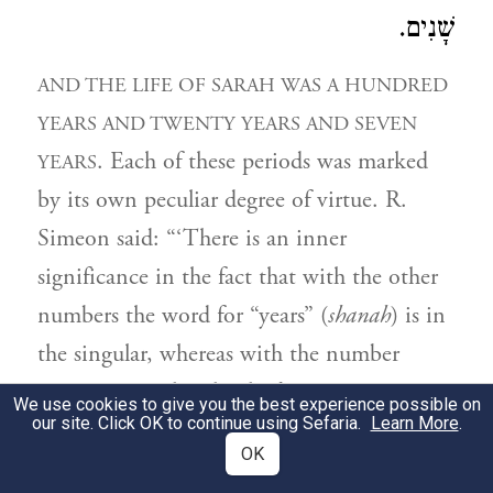
שָׁנִים.
AND THE LIFE OF SARAH WAS A HUNDRED
YEARS AND TWENTY YEARS AND SEVEN
. Each of these periods was marked
YEARS
by its own peculiar degree of virtue. R.
Simeon said: “‘There is an inner
significance in the fact that with the other
numbers the word for “years” (
shanah
) is in
the singular, whereas with the number
seven it is in the plural (
shanim
).
We use cookies to give you the best experience possible on
our site. Click OK to continue using Sefaria.
Learn More
.
אֶלָּא כֹּלָּא חֲד. מֵאָה שָׁנָה כְּלָלָא דְכֹלָּא
OK
24