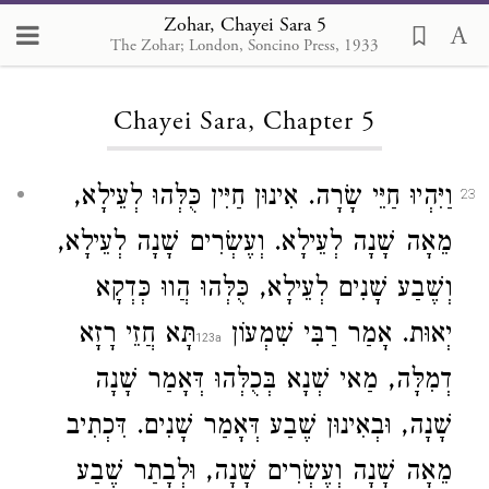
Zohar, Chayei Sara 5
The Zohar; London, Soncino Press, 1933
Loading...
Chayei Sara, Chapter 5
וַיִּהְיוּ חַיֵּי שָׂרָה. אִינוּן חַיִּין כֻּלְּהוּ לְעֵילָא,
23
מֵאָה שָׁנָה לְעֵילָא. וְעֶשְׂרִים שָׁנָה לְעֵילָא,
וְשֶׁבַע שָׁנִים לְעֵילָא, כֻּלְּהוּ הֲווּ כְּדְקָא
יְאוּת. אָמַר רַבִּי שִׁמְעוֹן
תָּא חֲזֵי רָזָא
דְמִלָּה, מַאי שְׁנָא בְּכֻלְּהוּ דְּאָמַר שָׁנָה
שָׁנָה, וּבְאִינוּן שֶׁבַע דְּאָמַר שָׁנִים. דִּכְתִיב
מֵאָה שָׁנָה וְעֶשְׂרִים שָׁנָה, וּלְבָתַר שֶׁבַע