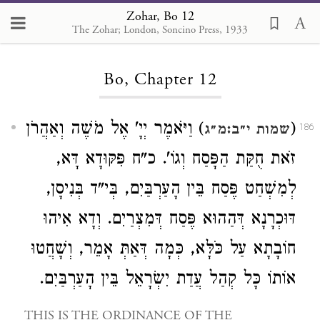
Zohar, Bo 12
The Zohar; London, Soncino Press, 1933
Loading...
Bo, Chapter 12
(
) וַיֹּאמֶר יְיָ' אֶל מֹשֶׁה וְאַהֲרֹן
שמות י״ב:מ״ג
186
זֹאת חֻקַּת הַפָּסַח וְגוֹ'. כ"ח פִּקּוּדָא דָּא,
לְמִשְׁחַט פֶּסַח בֵּין הָעַרְבַּיִם, בְּי"ד בְּנִיסָן,
דּוּכְרָנָא דְּהַהוּא פֶּסַח דְּמִצְרַיִם. וְדָא אִיהוּ
חוֹבָתָא עַל כֹּלָּא, כְּמָה דְּאַתְּ אָמֵר, וְשָׁחֲטוּ
אוֹתוֹ כָּל קְהַל עֲדַת יִשְׂרָאֵל בֵּין הָעַרְבַּיִם.
THIS IS THE ORDINANCE OF THE