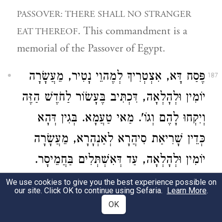
PASSOVER: THERE SHALL NO STRANGER
. This commandment is a
EAT THEREOF
memorial of the Passover of Egypt.
פֶּסַח דָּא, אִצְטְרִיךְ לְמֶהוֵי נָטִיר, מֵעֲשָׂרָה
187
יוֹמִין וּלְהָלְאָה, דִּכְתִּיב בֶּעָשׂוֹר לַחֹדֶשׁ הַזֶּה
וְיִקְחוּ לָהֶם וְגוֹ'. מַאי טַעֲמָא. בְּגִין דְּהָא
כְּדֵין שָׁרִיאַת סִיהֲרָא לְאַנְהָרָא, מֵעֲשָׂרָה
יוֹמִין וּלְהָלְאָה, עַד דְּאִשְׁתְּלִים בַּחֲמֵיסָר.
וְאַרְבֵּיסָר דְּלֶיהֱוִי נָכִיס, בְּשַׁעֲתָא דְּדִינָא
We use cookies to give you the best experience possible on
our site. Click OK to continue using Sefaria.
Learn More
.
תַּלְיָא עַל עָלְמָא.
OK