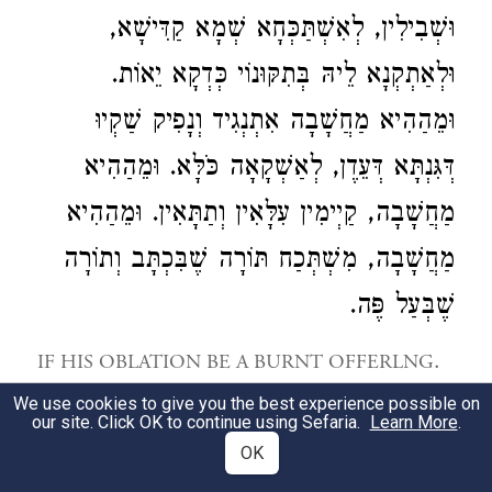
וּשְׁבִילִין, לְאִשְׁתַּכְּחָא שְׁמָא קַדִּישָׁא,
וּלְאַתְקְנָא לֵיהּ בְּתִקּוּנוֹי כְּדְקָא יֵאוֹת.
וּמֵהַהִיא מַחֲשָׁבָה אִתְנְגִיד וְנָפִיק שַׁקְיוּ
דְּגִּנְתָּא דְּעֵדֶן, לְאַשְׁקָאָה כֹּלָּא. וּמֵהַהִיא
מַחֲשָׁבָה, קַיְימִין עִלָּאִין וְתַתָּאִין. וּמֵהַהִיא
מַחֲשָׁבָה, מִשְׁתְּכַח תּוֹרָה שֶׁבִּכְתָּב וְתוֹרָה
שֶׁבְּעַל פֶּה.
.
IF HIS OBLATION BE A BURNT OFFERLNG
R. Hiya cited here the verse: “For my
We use cookies to give you the best experience possible on
our site. Click OK to continue using Sefaria.
Learn More
.
thoughts are not your thoughts, said the
OK
Lord” (
). ‘The Thought of God’,
Isa. 55, 8