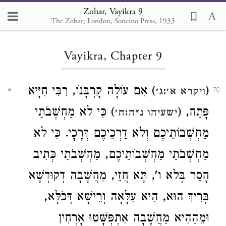
Zohar, Vayikra 9
The Zohar; London, Soncino Press, 1933
Loading...
Vayikra, Chapter 9
(
) אִם עוֹלָה קָרְבָּנוֹ, רִבִּי חִיָּיא
ויקרא א׳:ג׳
70
פָּתַח, (
) כִּי לא מַחְשְׁבֹתַי
ישעיהו נ״ה:ח׳
מַחְשְׁבוֹתֵיכֶם וְלא דַרְכֵיכֶם דְּרָכָי. כִּי לא
מַחְשְׁבֹתַי מַחְשְׁבוֹתֵיכֶם, מַחְשְׁבֹתַי כְּתִיב
חָסֵר בְּלא ו', תָּא חֲזֵי, מַחֲשָׁבָה דְקוּדְשָׁא
בְּרִיךְ הוּא, הִיא עִלָּאָה וְרֵישָׁא דְּכֹלָּא,
וּמֵהַהִיא מַחֲשָׁבָה אִתְפְּשָּׁטוּ אָרְחִין