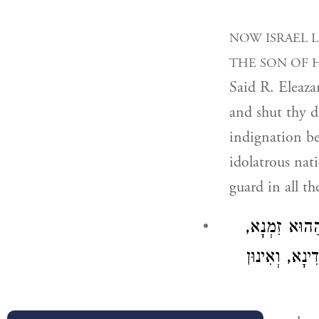
NOW ISRAEL 
THE SON OF 
Said R. Eleaza
and shut thy d
indignation be
idolatrous na
guard in all th
 הַהוּא זִמְנָא
ינָא, וְאִינוּן