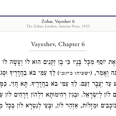
Zohar, Vayeshev 6
The Zohar; London, Soncino Press, 1933
Loading...
Vayeshev, Chapter 6
אֶת יוֹסֵף מִכָּל בָּנָיו כִּי בֶן זְקֻנִים הוּא לוֹ וְעָשָׂה לוֹ כ
 פָּתַח וְאֲמַר
לֵךְ עַמִּי בֹּא בַחֲדָרֶיךָ וּסְגֹר ד
ישעיהו כ״ו:כ׳
 עַד יַעֲבָר זַעַם. לֵךְ עַמִּי בֹּא בַחֲדָרֶיךָ. תָּא חֲזֵי, כַּמּ
 לוֹן לְיִשְׂרָאֵל. וּבְגִין רְחִימוּתָא דִלְהוֹן דְּרָחִים לוֹן עַ
וֹכָבִים וּמַזָּלוֹת, אַזְהַר לוֹן, וּבָעֵי לְנַטְרָא לוֹן בְּכָל מַ