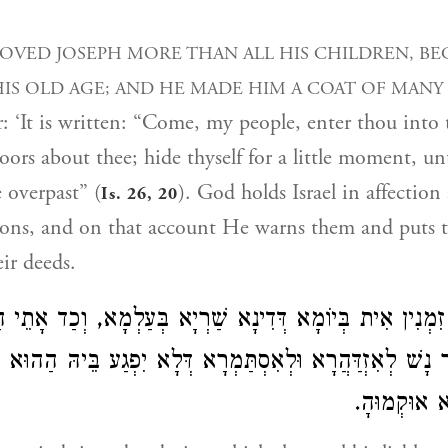
LOVED JOSEPH MORE THAN ALL HIS CHILDREN, BE
HIS OLD AGE; AND HE MADE HIM A COAT OF MAN
r: ‘It is written: “Come, my people, enter thou into
oors about thee; hide thyself for a little moment, unt
 overpast” (
). God holds Israel in affection
Is. 26, 20
tions, and on that account He warns them and puts 
eir deeds.
 זִמְנִין אִית בְּיוֹמָא דְּדִינָא שַׁרְיָא בְּעַלְמָא, וְכַד אָתֵי
 נָשׁ לְאִזְדַּהֲרָא וּלְאִסְתַּמְרָא דְּלָא יִפְגַע בֵּיהּ הַהוּא דִ
הָא אוּקְמוּהָ