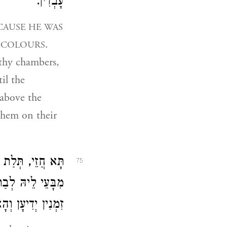
עָבְדִין.
CAUSE HE WAS
.
Y COLOURS
 thy chambers,
il the
 above the
them on their
תָּא חֲזֵי, תְּלַת,
75
מִבָּעֵי לֵיהּ לְבַר
זִמְנִין יְדִיעָן וְ.