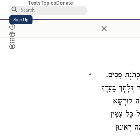
Texts
Topics
Donate
Sign Up
×
ְּתֹנֶת פַּסִּים
) ְּלָתְךָ בַּעֲדֶךָ
ָה קוּדְשָׁא
ל כָּל עַמִּין
ה דְּאִינוּן