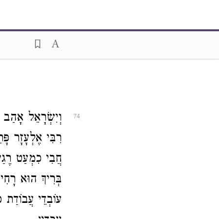
וְיִשְׂרָאֵל אָהַב .
74
רִבִּי אֶלְעָזָר, (
חֲבִי כִמְעַט רֶגַע
בְּרִיךְ הוּא רָחִים
עוֹבְדֵי עֲבוֹדַת כּ