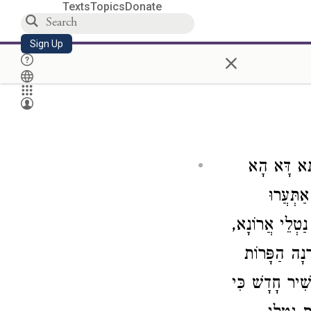
Texts
Topics
Donate
Sign Up
×
תָּא דָּא הָא
תְּעֲרוּ
נַטְלֵי אֲרוֹנָא,
ַרְנָה הַפָּרוֹת
שִׁיר חָדָשׁ כִּי