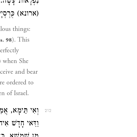
נִפְלָאוֹת עָשָׂה. רָ
(ארונא) כֻּרְסְיָיא
lous things:
). This
s. 98
rfectly
h) when She
ceive and bear
re ordered to
 of Israel.
וְאִי תֵּימָא, אֲמַ
212
וַדַּאי חָדָשׁ אִיה
מִן שִׁמְשָׁא, כְּד