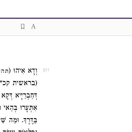
וְדָא אִיהוּ (
תהי
211
(בראשית קכ"ג ע"ב)
דְּחַבְרַיָּיא דְּקָא
אִתְּעָרוּ בְּהַאי ת
בַּדֶּרֶךְ. וּמַה שּׁ