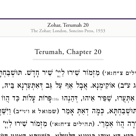
Zohar, Terumah 20
The Zohar; London, Soncino Press, 1933
Loading...
Terumah, Chapter 20
) מִזְמוֹר שִׁירוּ לַיְיָ' שִׁיר חָדָשׁ. תּוּשְׁבַּחְ
לים צ״ח:א׳
 אוֹקִימְנָא. אֲבָל אַף עַל גַּב דְּאִתְּעַרְנָא בֵּיהּ, אַ
 אִתְּעֲרוּ, שַׁפִּיר אִיהוּ, דְּהַנְהוּ
פָּרוֹת עָלוֹת כַּד הֲווֹ 
ּוּשְׁבַּחְתָּא, כְּמָה דְאַתְּ אָמֵר (
) וַיִּשּׁ
שמואל א ו׳:י״ב
ִירָה הֲווֹ אַמְרֵי. (
) מִזְמוֹר שִׁירוּ לַיְיָ' 
תהילים צ״ח:א׳