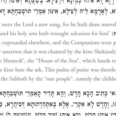
זָא דָּא אִיהוּ כְּגַוְונָא דִּלְעֵילָּא. בְּשַׁעֲתָא דְּאִינּוּן חַיּוֹ
, לְאָרָמָא לֵיהּ לְעֵילָּא, אִינּוּן אַמְרֵי תּוּשְׁבַּחְתָּא דָּא
 unto the Lord a new song, for he hath done marvel
 and his holy arm hath wrought salvation for him” (
P
n expounded elsewhere, and the Companions were pe
ir assertion that it was chanted by the kine Shekina
th Shemesh”, the “House of the Sun”, which hands re
e kine bare the ark. This psalm of praise was therefo
the Sabbath by the “one people”, namely the children
אי כְּתִיב הָכָא חָדָשׁ, וְהָא תָּדִיר קָאַמְרֵי תּוּשְׁבַּחְתָּא
וּ, וְחָדָשׁ לָא אִקְרֵי, אֶלָּא בְּאִתְּחַדְתוּתָא דְּסִיהֲרָא, כּ
ֵין אִיהוּ חָדָשׁ, וְדָא אִיהוּ שִׁיר חָדָשׁ. הוֹשִׁיעָה לוֹ יְמִינ