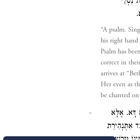
ת נַטְלֵי
.
“A psalm. Sing
his right hand
Psalm has bee
correct in the
arrives at “Be
Her even as th
be chanted on 
 דָּא. אֶלָּא
ַד אִתְנְהִירַת
וֹ וּזְרוֹעַ