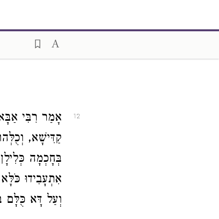
אָמַר רִבִּי אַבָּא,
12
קַדִּישָׁא, וְכֻלְּה
בְּחָכְמָה כְּלִילָן,
אִתְעָבִידוּ כֹּלָּ
וְעַל דָּא כֻּלָּם ב