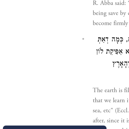
R. Abba said: 
being save by 
become firmly 
, כְּמָה דְאַתְּ
יא אַפִּיקַת לוֹן
ְהָאָרֶץ
The earth is fi
that we learn it
sea, etc" (Eccl
after, since it