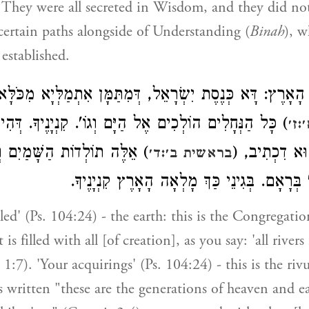
‘They were all secreted in Wisdom, and they did not
certain paths alongside of Understanding (
Binah
), 
established.
אָרֶץ: דָּא כְּנֶסֶת יִשְׂרָאֵל, דְּמִתַּמָּן אִתְמַלְּיָא מִכֹּלָּא
) כָּל הַנְּחָלִים הוֹלְכִים אֶל הַיָּם וְגוֹ'. קִנְיָנֶיךָ. דְּהִ
:ז׳
ּא דִכְתִיב, (
) אֵלֶּה תוֹלְדוֹת הַשָּׁמַיִם ו
בראשית ב׳:ד׳
בְּרָאָם. בְּגִינֵי כַּךְ מָלְאָה הָאָרֶץ קִנְיָנֶיךָ.
lled' (Ps. 104:24) - the earth: this is the Congregation
 is filled with all [of creation], as you say: 'all rivers
. 1:7). 'Your acquirings' (Ps. 104:24) - this is the ri
 is written "these are the generations of heaven and e