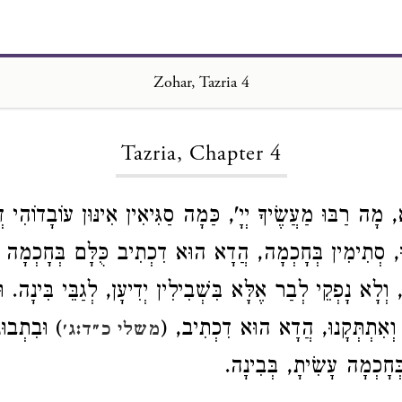
Zohar, Tazria 4
Loading...
Tazria, Chapter 4
 מָה רַבּוּ מַעֲשֶׂיךָ יְיָ', כַּמָה סַגִּיאִין אִינּוּן עוֹבָדוֹהִי דּ
וּ, סְתִימִין בְּחָכְמָה, הֲדָא הוּא דִכְתִיב כֻּלָּם בְּחָכְמָה עָ
 וְלָא נָפְקֵי לְבַר אֶלָּא בִּשְׁבִילִין יְדִיעָן, לְגַבֵּי בִּינָה. וּמ
א וְאִתְתְּקָנוּ, הֲדָא הוּא דִכְתִיב, (
) וּבִתְבוּנ
משלי כ״ד:ג׳
ְּחָכְמָה עָשִׂיתָ, בְּבִינָה.