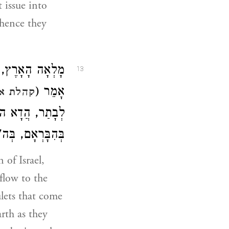
 issue into
whence they
מָלְאָה הָאָרֶץ, הָ
13
אָמֵר (
קהלת א׳
לְבָתַר, הֲדָא הו
בְּהִבָּרְאָם, בְּה' 
 of Israel,
 flow to the
vulets that come
arth as they