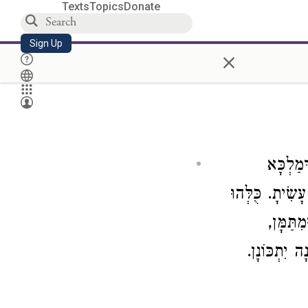
Texts
Topics
Donate
Sign Up
×
ְמַלְכָּא
שִׂיתָ. כֻּלְּהוּ
ִתַּמָּן,
ָה יִתְכּוֹנָן.