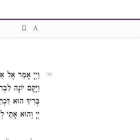
וַיְיָ אָמַר אֶל  (
180
וַיָּקָם יוֹנָה לִבְר
בְּרִיךְ הוּא דִּ
יְיָ וְהוּא אָתֵי ל.
S