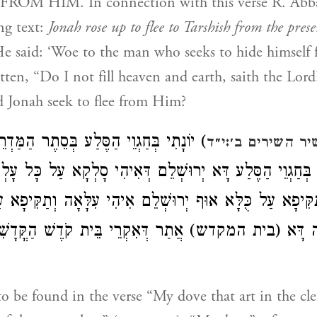
OM HIM. In connection with this verse R. Abba
ng text:
Jonah rose up to flee to Tarshish from the pres
He said: ‘Woe to the man who seeks to hide himself
tten, “Do I not fill heaven and earth, saith the Lord
d Jonah seek to flee from Him?
יוֹנָתִי בְּחַגְוֵי הַסֶּלַע בְּסֵתֶר הַמַּדְרֵגָ
יר השירים ב׳:י״ד
. בְּחַגְוֵי הַסֶּלַע דָּא יְרוּשְׁלֵם דְּאִיהִי סָלְקָא עַל כָּל עָ
תַקִּיפָא עַל כֻּלָּא אוּף יְרוּשְׁלֵם אִיהִי עִלָּאָה וְתַקִּיפָא ע
גָה דָּא (בית המקדש) אֲתַר דְּאִקְרֵי בֵּית קֹדֶשׁ הַקֳּדָשִׁי
to be found in the verse “My dove that art in the clef