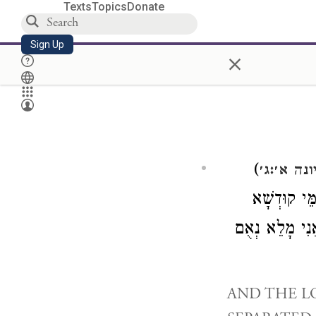
Texts
Topics
Donate
Sign Up
×
)
ונה א׳:ג׳
מֵּי קוּדְשָׁא
נִי מָלֵא נְאֻם
AND THE L