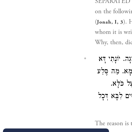
SEPARATED FR
on the followi
(
). 
Jonah, I, 3
whom it is wri
Why, then, di
) ה. יוֹנָתִי דָּא
לְמָא. מַה סֶּלַע
ַל כֹּלָּא
ם לִבָּא דְּכָל
The reason is 