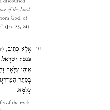
 discoursed
ence of the Lord
 from God, of
?” (
).
Jer. 23, 24
אֶלָּא כְּתִיב, (
ש
181
כְּנֶסֶת יִשְׂרָאֵל
אִיהִי עִלָּאָה וְ.
בְּסֵתֶר הַמַּדְרֵ
עָלְמָא.
ts of the rock,