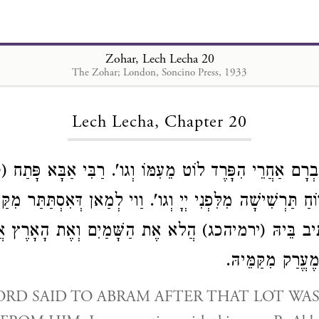
Zohar, Lech Lecha 20
The Zohar; London, Soncino Press, 1933
Loading...
Lech Lecha, Chapter 20
אַבְרָם אַחֲרֵי הִפָּרֶד לוֹט מֵעִמּוֹ וְגו'. רַבִּי אַבָּא פָּתַח
י
וֹחַ תַּרְשִׁישָׁה מִלִּפְנִי יְיָ וְגו'. וַוי לְמַאן דְּאִסְתַּתַּר מִקַּ
כְתִיב בֵּיהּ (ירמיהכג) הֲלא אֶת הַשָּׁמַיִם וְאֶת הָאָרֶץ אֲ
ְמֶעֱרַק מִקַּמֵּיהּ
ORD SAID TO ABRAM AFTER THAT LOT WA