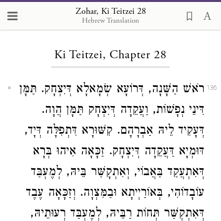
Zohar, Ki Teitzei 28
Hebrew Translation
Loading...
Ki Teitzei, Chapter 28
רֹאשׁ הַשָּׁנָה, דְּרוֹעָא שְׂמָאלָא דְּיִצְחָק. תַּמָּן
136
דִּינֵי נְפָשׁוֹת, וַעֲקֵדָה דְּיִצְחָק תַּמָּן הֲוָה.
דְּעָקִיד לֵיהּ אַבְרָהָם. קִשּׁוּרָא דִּתְפִלָּה דְּיָד,
דּוּמְיָא דַּעֲקֵדָה דְּיִצְחָק. זַכָּאָה אִיהוּ בְּרָא
דְּאִתְעֲקַד בַּאֲבוֹי, וְאִתְקָשַּׁר בֵּיהּ, לְמֶעְבַּד
עוֹבָדוֹהִי, בְּאוֹרַיְיתָא וּבַמִּצְוָה. וְזַכָּאָה עֶבֶד
דְּאִתְקְשַּׁר תְּחוֹת רַבֵּיהּ, לְמֶעְבַּד רְעוּתֵיהּ,