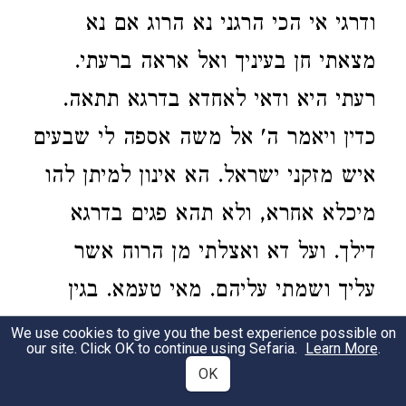
ודרגי אי הכי הרגני נא הרוג אם נא
מצאתי חן בעיניך ואל אראה ברעתי.
רעתי היא ודאי לאחדא בדרגא תתאה.
כדין ויאמר ה' אל משה אספה לי שבעים
איש מזקני ישראל. הא אינון למיתן להו
מיכלא אחרא, ולא תהא פגים בדרגא
דילך. ועל דא ואצלתי מן הרוח אשר
עליך ושמתי עליהם. מאי טעמא. בגין
דאינון אתאחדו בסיהרא וכו') בְּסִיהֲרָא
We use cookies to give you the best experience possible on
our site. Click OK to continue using Sefaria.
Learn More
.
וּבָעֵי שִׁמְשָׁא לְאַנְהָרָא לָהּ. וְעַל דָּא וְשַׂמְתִּי
OK