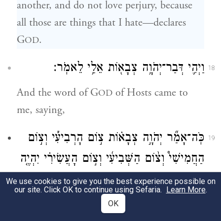
another, and do not love perjury, because
all those are things that I hate—declares
G
.
OD
וַיְהִ֛י דְּבַר־יְהֹוָ֥ה צְבָא֖וֹת אֵלַ֥י לֵאמֹֽר׃
18
And the word of G
of Hosts came to
OD
me, saying,
כֹּֽה־אָמַ֞ר יְהֹוָ֣ה צְבָא֗וֹת צ֣וֹם הָרְבִיעִ֡י וְצ֣וֹם
19
הַחֲמִישִׁי֩ וְצ֨וֹם הַשְּׁבִיעִ֜י וְצ֣וֹם הָעֲשִׂירִ֗י יִהְיֶ֤ה
לְבֵית־יְהוּדָה֙ לְשָׂשׂ֣וֹן וּלְשִׂמְחָ֔ה וּֽלְמֹעֲדִ֖ים
We use cookies to give you the best experience possible on
our site. Click OK to continue using Sefaria.
Learn More
.
טוֹבִ֑ים וְהָאֱמֶ֥ת וְהַשָּׁל֖וֹם אֱהָֽבוּ׃
{פ}
OK