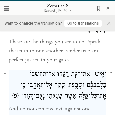
Zechariah 8
אֵ֥לֶּה הַדְּבָרִ֖ים אֲשֶׁ֣ר תַּֽעֲשׂ֑וּ דַּבְּר֤וּ אֱמֶת֙
16
Revised JPS, 2023
אִ֣ישׁ אֶת־רֵעֵ֔הוּ אֱמֶת֙ וּמִשְׁפַּ֣ט שָׁל֔וֹם שִׁפְט֖וּ
×
Want to
change
the translation?
Go to translations
בְּשַׁעֲרֵיכֶֽם׃
These are the things you are to do: Speak
the truth to one another, render true and
perfect justice in your gates.
וְאִ֣ישׁ
׀
אֶת־רָעַ֣ת רֵעֵ֗הוּ אַֽל־תַּחְשְׁבוּ֙
17
בִּלְבַבְכֶ֔ם וּשְׁבֻ֥עַת שֶׁ֖קֶר אַֽל־תֶּאֱהָ֑בוּ כִּ֧י
אֶת־כׇּל־אֵ֛לֶּה אֲשֶׁ֥ר שָׂנֵ֖אתִי נְאֻם־יְהֹוָֽה׃
{פ}
And do not contrive evil against one