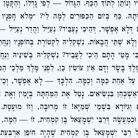
יו וְנוֹתֵן לְתוֹךְ הַכַּף. הַגָּדוֹל — לְפִי גׇדְלוֹ, וְהַקָּטָ
ָּתָהּ. כַּף בְּיוֹם הַכִּפּוּרִים לְמָה לִי? ״מְלֹא חׇפְנָי
ם דְּלָא אֶפְשָׁר, דְּהֵיכִי נֶעְבֵּיד? נְעַיֵּיל וַהֲדַר נְעַיֵּ
וְלָא שְׁתֵּי הֲבָאוֹת.
נִשְׁקְלַיהּ לִקְטוֹרֶת בְּחוֹפְנָיו וְנַח
ִּי מָטֵי הָתָם הֵיכִי לַעֲבֵיד? נִשְׁקְלַיהּ בְּשִׁינֵּיהּ וְנַח
ֶלֶךְ בָּשָׂר וְדָם אֵין עוֹשִׂין כֵּן, לִפְנֵי מֶלֶךְ מַלְכֵי הַמּ
עַל אַחַת כַּמָּה וְכַמָּה.
הִלְכָּךְ — לָא אֶפְשָׁר, וְכֵיוָ
ַשְׁכְּחַן בִּנְשִׂיאִים.
נָטַל אֶת הַמַּחְתָּה בְּיָמִין וְאֶת ה
א וְגִיּוֹרָא בִּשְׁמֵי שְׁמַיָּא!
זוֹ מְרוּבָּה, וְזוֹ מוּעֶטֶת. וַ
ין, וּכְמַעֲשֶׂה דְּרַבִּי יִשְׁמָעֵאל בֶּן קִמְחִית, זוֹ — חַמָּה,
 רַבִּי יִשְׁמָעֵאל בֶּן קִמְחִית שֶׁהָיָה חוֹפֵן אַרְבַּעַת 