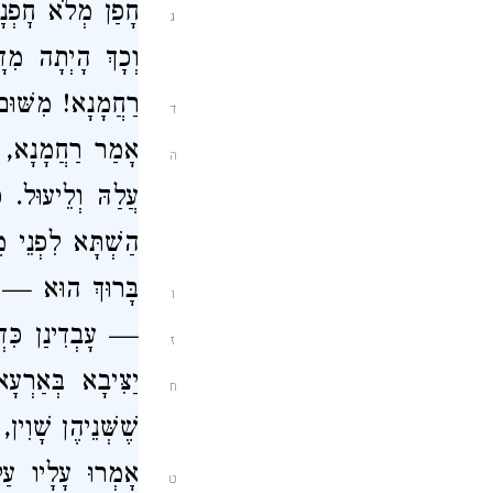
חָפַן מְלֹא חׇפְנָ
ג
וְכָךְ הָיְתָה מִד
רַחֲמָנָא!
מִשּׁוּ
ד
אָמַר רַחֲמָנָא, 
ה
עֲלַהּ וְלֵיעוּל. כ
הַשְׁתָּא לִפְנֵי מ
בָּרוּךְ הוּא — 
ו
— עָבְדִינַן כִּדְא
ז
יַצִּיבָא בְּאַרְעָ
ח
שֶׁשְּׁנֵיהֶן שָׁוִ
אָמְרוּ עָלָיו עַל
ט