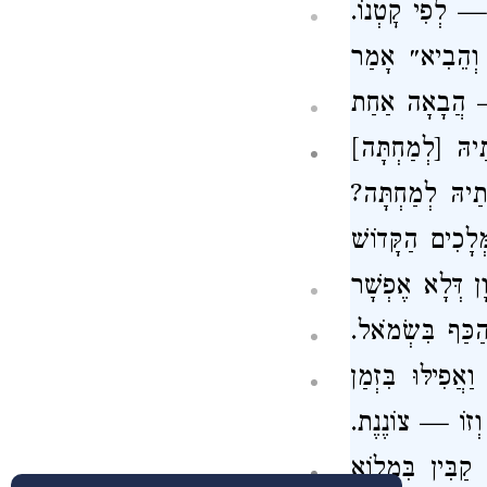
ן — לְפִי קׇטְנוֹ.
ו וְהֵבִיא״ אָמַר
יל — הֲבָאָה אַחַת
ֲתַיהּ [לְמַחְתָּה]
ֲתַיהּ לְמַחְתָּה?
ְלָכִים הַקָּדוֹשׁ
ן דְּלָא אֶפְשָׁר
ַכַּף בִּשְׂמֹאל.
אֲפִילּוּ בִּזְמַן
 וְזוֹ — צוֹנֶנֶת.
קַבִּין בִּמְלוֹא