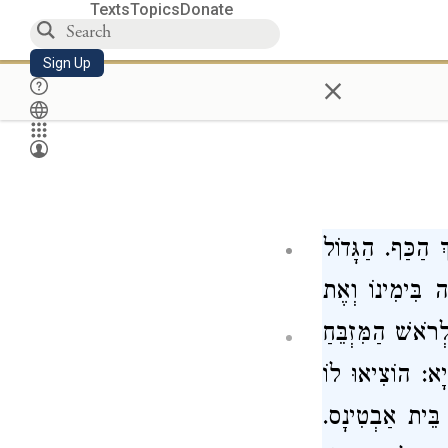
Texts
Topics
Donate
Sign Up
×
 הַכַּף. הַגָּדוֹל
ה בִּימִינוֹ וְאֶת
ֹאשׁ הַמִּזְבֵּחַ
יָא: הוֹצִיאוּ לוֹ
ת
בֵּית אַבְטִינָס
.