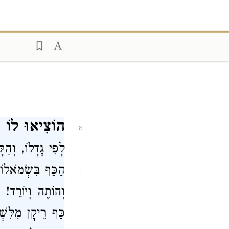
הוֹצִיאוּ לוֹ
אֶ
א
לְפִי גׇדְלוֹ, וְהַ
הַכַּף בִּשְׂמֹאלו
ב
וְחוֹתֶה וְיוֹרֵד!
כַּף רֵיקָן מִלִּשׁ