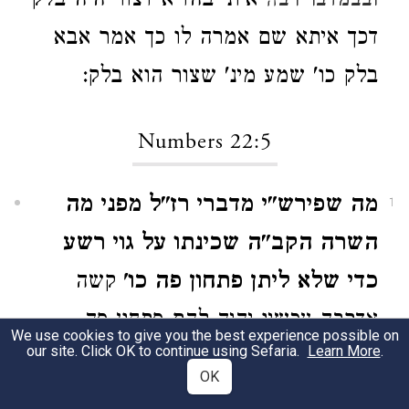
אית' בהדיא דצור היה בלק
ובבמדבר רבה
דכך איתא שם אמרה לו כך אמר אבא
בלק כו' שמע מינ' שצור הוא בלק:
Numbers 22:5
מה שפירש"י מדברי רז"ל מפני מה
1
השרה הקב"ה שכינתו על גוי רשע
כדי שלא ליתן פתחון פה כו'
קשה
אדרבה עכשיו יהיה להם פתחון פה
We use cookies to give you the best experience possible on
our site. Click OK to continue using Sefaria.
Learn More
.
שיאמרו נתת לנו נביא והטעה אותנו
OK
ואלמלא לא היה נביא לא היינו שומעין