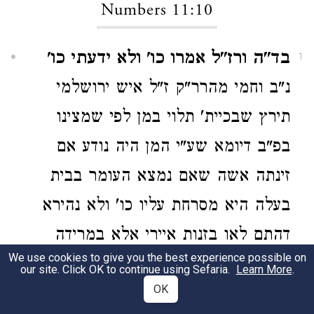
Numbers 11:10
בד"ה ורז"ל אמרו כו' ולא ידעתי כו'
1
נ"ב וחמי מהרר"ק ז"ל איש ירושלמי
תירץ שבכיית' תלוי במן לפי שמצינו
בפ"ב דיומא שע"י המן היה נודע אם
זינתה אשה שאם נמצא העומר בבית
בעלה היא מסרחת עליו כו' ולא נהירא
דהתם לאו בזנות איירי אלא במרידה
We use cookies to give you the best experience possible on
דאל"כ אם היא סרחה למה נמצא העומר
our site. Click OK to continue using Sefaria.
Learn More
.
OK
בבית בעלה הלא אסורה לו אלא