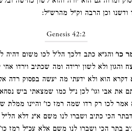
וק ומרוה גם הוא יורה והוא לשון כחישה ובלש
 ודשנו וכן הרבה וק"ל מהרש"ל:
Genesis 42:2
ר כו'
והג"א כתב דלכך הל'ל לכו משום דהיה לו
ח והגון ולא לשון ירידה ומה שכתיב וירדו אחי י
דקרא הוא ולא ידעתי מה יעשה בפסוק רדה אל
רדתם את אבי וגו' לכן נ"ל כמו שמצאתי ביש נסח
 אמר לכו רק רדו שמה רמז כו' והיינו ממלת ש
בתר הכי כתיב ושברו לנו משם א"נ דלא הל"ל 
 בתר הכי ושברו לנו משם אלא עכ"ל רמז כו'