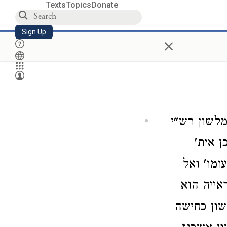
Texts
Topics
Donate
Sign Up
×
לשון רש"י
ן אית'
ומו' ואל
אייה הוא
שון כחישה