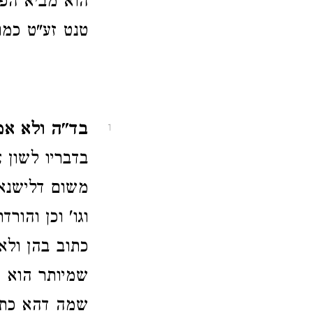
הוא מביא הפס
טנט זע"ט כמו
בד"ה ולא אמ
1
בדבריו לשון צ
משום דלישנא 
וגו' וכן והו
כתוב בהן ולא
שמיותר הוא ד
שמה דהא כתיב