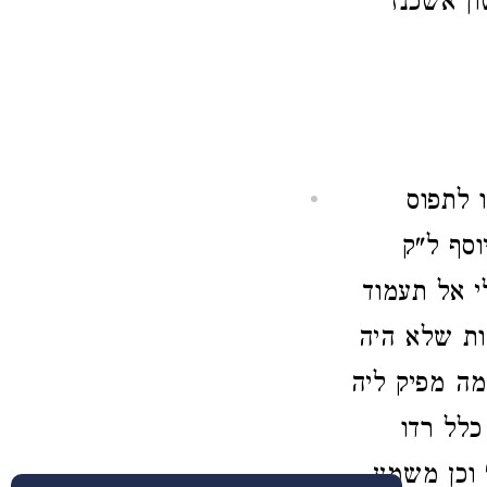
ון אשכנז
 לתפוס
וסף ל"ק
י אל תעמוד
אות שלא היה
מה מפיק ליה
כלל רדו
 וכן משמע