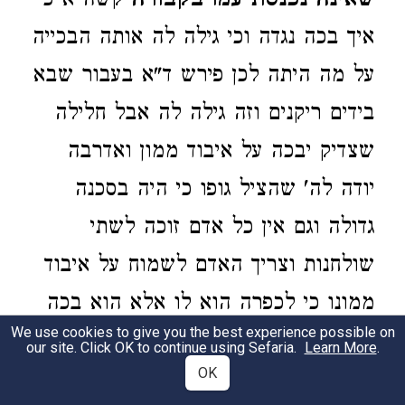
שאינה נכנסת עמו בקבורה
קשה א"כ
איך בכה נגדה וכי גילה לה אותה הבכייה
על מה היתה לכן פירש ד"א בעבור שבא
בידים ריקנים וזה גילה לה אבל חלילה
שצדיק יבכה על איבוד ממון ואדרבה
יודה לה' שהציל גופו כי היה בסכנה
גדולה וגם אין כל אדם זוכה לשתי
שולחנות וצריך האדם לשמוח על איבוד
ממונו כי לכפרה הוא לו אלא הוא בכה
We use cookies to give you the best experience possible on
מפני הנבוא' שראה וק"ל ולפיכך לא
our site. Click OK to continue using Sefaria.
Learn More
.
OK
צריכין אנו להאבן עזרא שמהפך