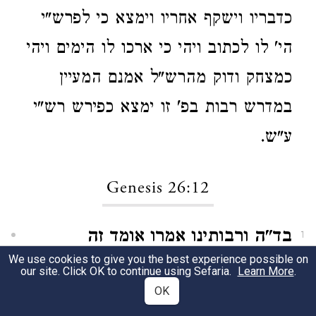
כדבריו וישקף אחריו וימצא כי לפרש"י
הי' לו לכתוב ויהי כי ארכו לו הימים ויהי
כמצחק ודוק מהרש"ל אמנם המעיין
במדרש רבות בפ' זו ימצא כפירש רש"י
ע"ש.
Genesis 26:12
בד"ה ורבותינו אמרו אומד זה
1
We use cookies to give you the best experience possible on
למעשרות היה
נ"ב ואני קבלתי דה"פ
our site. Click OK to continue using Sefaria.
Learn More
.
OK
דרבותינו אמרו הא דכתיב בקרא וימצא