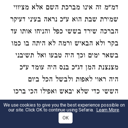
דמ"מ זה אינו מברכת השם אלא מציווי
שמירת שבת הוא ע"כ נראה בעיני דעיקר
הברכה שירד בששי כפל והניחו אותו עד
בקר ולא הבאיש ורמה לא היתה בו כמו
בשאר ימים וכך היה טבעו ואל תשיבני
מצנצנת המן דג"כ בנס היה עומד ע"כ
היה ראוי לאפות ולבשל הכל ביום
הששי כדי שלא יבאש ואפילו הכי ברכו
השם שירד בששי כפל במקום השביעי
We use cookies to give you the best experience possible on
our site. Click OK to continue using Sefaria.
Learn More
.
כאלו ירד בשביעי וקרא מסייע את אשר
OK