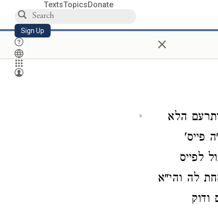
Texts
Topics
Donate
Sign Up
×
יתרעם הלא
 פייס'
ל לפייס
חת לה והי"א
ודוק