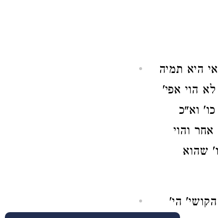
אי היא תמיה
א הוי אפי'
ו' וא"כ
אחר והוי
' שהוא
הקושי' הי'