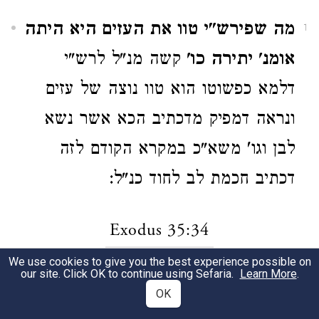
מה שפירש"י טוו את העזים היא היתה
1
אומנ' יתירה כו'
קשה מנ"ל לרש"י
דלמא כפשוטו הוא טוו נוצה של עזים
ונראה דמפיק מדכתיב הכא אשר נשא
לבן וגו' משא"כ במקרא הקודם לזה
דכתיב חכמת לב לחוד כנ"ל:
Exodus 35:34
We use cookies to give you the best experience possible on
our site. Click OK to continue using Sefaria.
Learn More
.
מה שפירש"י ואהליאב משבע דן
1
OK
מירודים שבשבטים
ק' מה קשה לרש"י